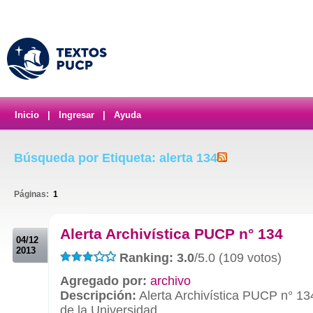
Inicio
|
Ingresar
|
Ayuda
Búsqueda por Etiqueta: alerta 134
Páginas:
1
.
Alerta Archivística PUCP n° 134
04/12
2013
Ranking: 3.0
/5.0 (109 votos)
Agregado por:
archivo
Descripción:
Alerta Archivística PUCP n° 13
de la Universidad