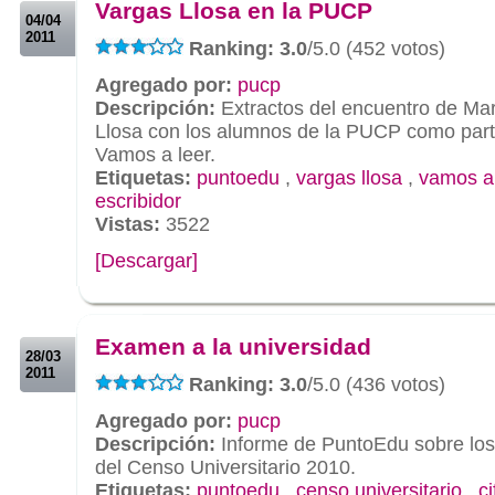
Vargas Llosa en la PUCP
04/04
2011
Ranking: 3.0
/5.0 (452 votos)
Agregado por:
pucp
Descripción:
Extractos del encuentro de Ma
Llosa con los alumnos de la PUCP como par
Vamos a leer.
Etiquetas:
puntoedu
,
vargas llosa
,
vamos a 
escribidor
Vistas:
3522
[Descargar]
.
.
Examen a la universidad
28/03
2011
Ranking: 3.0
/5.0 (436 votos)
Agregado por:
pucp
Descripción:
Informe de PuntoEdu sobre los
del Censo Universitario 2010.
Etiquetas:
puntoedu
,
censo universitario
,
ci