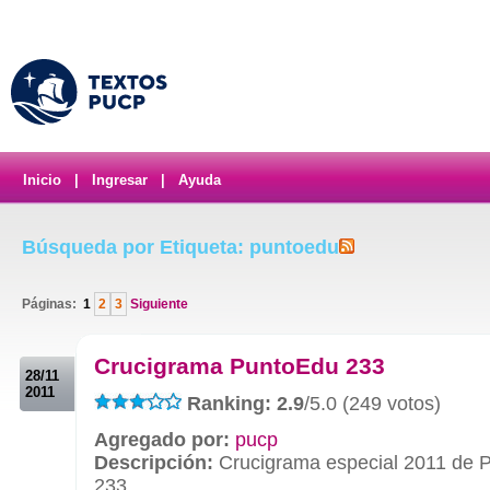
Inicio
|
Ingresar
|
Ayuda
Búsqueda por Etiqueta: puntoedu
Páginas:
1
2
3
Siguiente
.
Crucigrama PuntoEdu 233
28/11
2011
Ranking: 2.9
/5.0 (249 votos)
Agregado por:
pucp
Descripción:
Crucigrama especial 2011 de 
233