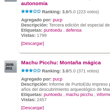
autonomía
Ranking: 3.0
/5.0 (223 votos)
Agregado por:
pucp
Descripción:
Tercera edición del especial 
Etiquetas:
puntoedu
,
defensa
Vistas:
1799
[Descargar]
.
.
Machu Picchu: Montaña mágica
20/06
2011
Ranking: 3.0
/5.0 (371 votos)
Agregado por:
pucp
Descripción:
Informe de PuntoEdu impreso p
años del descubrimiento arqueológico de Ma
Etiquetas:
puntoedu
,
machu picchu
,
inform
Vistas:
2457
[Descargar]