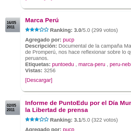
.
.
Marca Perú
16/05
2011
Ranking: 3.0
/5.0 (299 votos)
Agregado por:
pucp
Descripción:
Documental de la campaña Mar
de Promperú, nos hace reflexionar sobre lo
peruanos.
Etiquetas:
puntoedu
,
marca-peru
,
peru-neb
Vistas:
3256
[Descargar]
.
.
Informe de PuntoEdu por el Día Mun
02/05
la Libertad de prensa
2011
Ranking: 3.1
/5.0 (322 votos)
Agregado por:
pucp