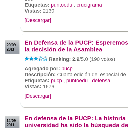
Etiquetas:
puntoedu
,
crucigrama
Vistas:
2130
[Descargar]
.
.
En Defensa de la PUCP: Esperemos
20/09
la decisión de la Asamblea
2011
Ranking: 2.9
/5.0 (190 votos)
Agregado por:
pucp
Descripción:
Cuarta edición del especial de
Etiquetas:
pucp
,
puntoedu
,
defensa
Vistas:
1676
[Descargar]
.
.
En defensa de la PUCP: La historia 
12/09
universidad ha sido la búsqueda d
2011