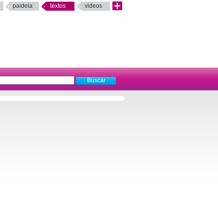
paideia
textos
videos