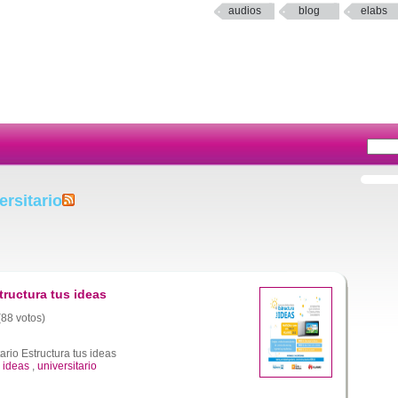
audios
blog
elabs
rsitario
tructura tus ideas
(88 votos)
rio Estructura tus ideas
,
ideas
,
universitario