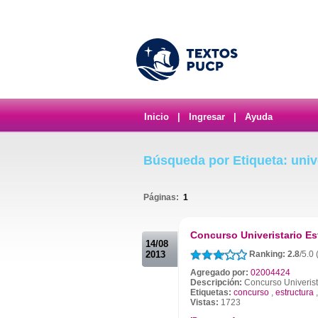
Inicio
|
Ingresar
|
Ayuda
Búsqueda por Etiqueta: unive
Páginas:
1
.
Concurso Univeristario Es
14/08
2013
Ranking: 2.8
/5.0 
Agregado por:
02004424
Descripción:
Concurso Univerista
Etiquetas:
concurso
,
estructura
Vistas:
1723