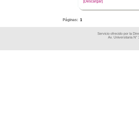
[Descargar]
.
Páginas:
1
Servicio ofrecido por la Di
Av. Universitaria N°