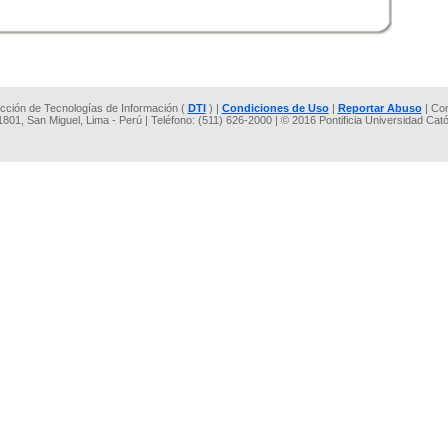
rección de Tecnologías de Información (
DTI
) |
Condiciones de Uso
|
Reportar Abuso
| Co
 1801, San Miguel, Lima - Perú | Teléfono: (511) 626-2000 | © 2016 Pontificia Universidad Cat