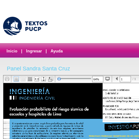
Inicio
|
Ingresar
|
Ayuda
Panel Sandra Santa Cruz
/ 1