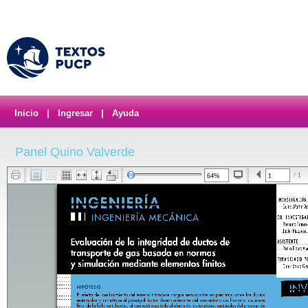
Inicio
|
Ingresar
|
Ayuda
Panel Quino Valverde
/ 1