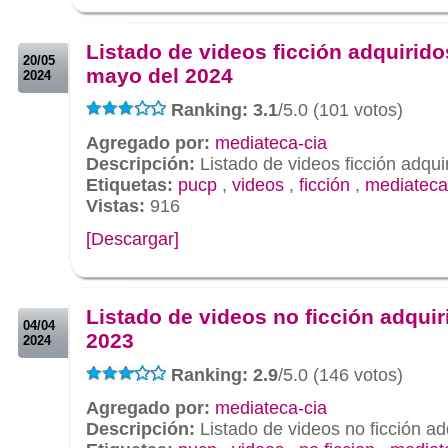
.
.
Listado de videos ficción adquirido
20/05
mayo del 2024
2024
Ranking: 3.1
/5.0 (101 votos)
Agregado por:
mediateca-cia
Descripción:
Listado de videos ficción adqu
Etiquetas:
pucp
,
videos
,
ficción
,
mediateca
Vistas:
916
[Descargar]
.
.
Listado de videos no ficción adquir
04/04
2023
2024
Ranking: 2.9
/5.0 (146 votos)
Agregado por:
mediateca-cia
Descripción:
Listado de videos no ficción a