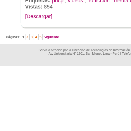
Etiquetas:
pucp
,
videos
,
no ficcion
,
mediat
Vistas:
854
[Descargar]
.
Páginas:
1
2
3
4
5
Siguiente
Servicio ofrecido por la Dirección de Tecnologías de Información
Av. Universitaria N° 1801, San Miguel, Lima - Perú | Teléf