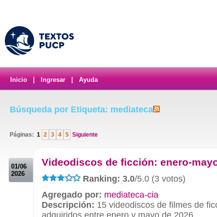
Inicio
|
Ingresar
|
Ayuda
Búsqueda por Etiqueta: mediateca
Páginas:
1
2
3
4
5
Siguiente
.
Videodiscos de ficción: enero-may
01/06
2026
Ranking: 3.0
/5.0 (3 votos)
Agregado por:
mediateca-cia
Descripción:
15 videodiscos de filmes de fic
adquiridos entre enero y mayo de 2026.