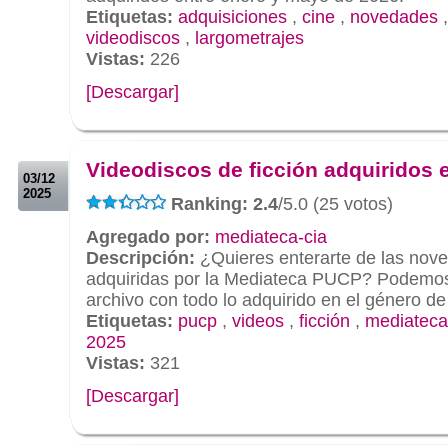
Etiquetas:
adquisiciones
,
cine
,
novedades
videodiscos
,
largometrajes
Vistas:
226
[Descargar]
.
.
Videodiscos de ficción adquiridos 
03/12
2025
Ranking: 2.4
/5.0 (25 votos)
Agregado por:
mediateca-cia
Descripción:
¿Quieres enterarte de las nov
adquiridas por la Mediateca PUCP? Podemos 
archivo con todo lo adquirido en el género de
Etiquetas:
pucp
,
videos
,
ficción
,
mediateca
2025
Vistas:
321
[Descargar]
.
.