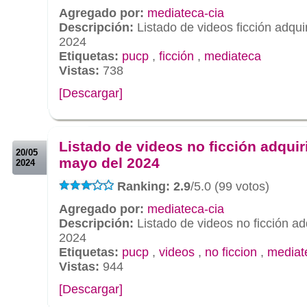
Agregado por:
mediateca-cia
Descripción:
Listado de videos ficción adqui
2024
Etiquetas:
pucp
,
ficción
,
mediateca
Vistas:
738
[Descargar]
.
.
Listado de videos no ficción adquir
20/05
mayo del 2024
2024
Ranking: 2.9
/5.0 (99 votos)
Agregado por:
mediateca-cia
Descripción:
Listado de videos no ficción a
2024
Etiquetas:
pucp
,
videos
,
no ficcion
,
mediat
Vistas:
944
[Descargar]