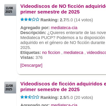
Videodiscos de NO ficción adquirid
11/08
primer semestre de 2025
2025
Ranking: 2.7
/5.0 (14 votos)
Agregado por:
mediateca-cia
Descripción:
¿Quieres enterarte de las nove
Mediateca PUCP? Podemos a tu disposición e
adquirido en el género de NO ficción durante
2025.
Etiquetas:
no ficcion
,
mediateca
,
videodisc
Vistas:
376
[Descargar]
.
.
Videodiscos de ficción adquiridos e
11/08
primer semestre de 2025
2025
Ranking: 2.5
/5.0 (20 votos)
Agregado por:
mediateca-cia