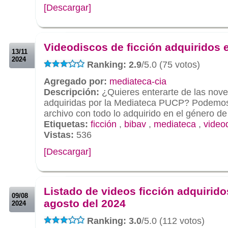
[Descargar]
.
.
Videodiscos de ficción adquiridos 
13/11
2024
Ranking: 2.9
/5.0 (75 votos)
Agregado por:
mediateca-cia
Descripción:
¿Quieres enterarte de las nov
adquiridas por la Mediateca PUCP? Podemos 
archivo con todo lo adquirido en el género de
Etiquetas:
ficción
,
bibav
,
mediateca
,
video
Vistas:
536
[Descargar]
.
.
Listado de videos ficción adquirido
09/08
agosto del 2024
2024
Ranking: 3.0
/5.0 (112 votos)