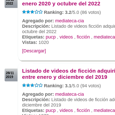
enero 2020 y octubre del 2022
2022
Ranking: 3.2
/5.0 (86 votos)
Agregado por:
mediateca-cia
Descripción:
Listado de videos ficción adqui
octubre del 2022
Etiquetas:
pucp
,
videos
,
ficción
,
mediateca
Vistas:
1020
[Descargar]
.
.
Listado de videos de ficción adquir
28/11
entre enero y diciembre del 2019
2019
Ranking: 3.1
/5.0 (94 votos)
Agregado por:
mediateca-cia
Descripción:
Listado de videos de ficción ad
diciembre del 2019
Etiquetas:
pucp
,
videos
,
ficción
,
mediateca