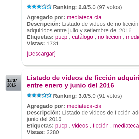
Ranking: 2.8
/5.0 (97 votos)
Agregado por:
mediateca-cia
Descripción:
Listado de videos de no ficció
adquiridos entre julio y setiembre del 2016
Etiquetas:
pucp
,
catálogo
,
no ficcion
,
medi
Vistas:
1731
[Descargar]
.
.
Listado de videos de ficción adquir
13/07
entre enero y junio del 2016
2016
Ranking: 3.0
/5.0 (91 votos)
Agregado por:
mediateca-cia
Descripción:
Listado de videos de ficción ad
junio del 2016
Etiquetas:
pucp
,
videos
,
ficción
,
mediateca
Vistas:
2280