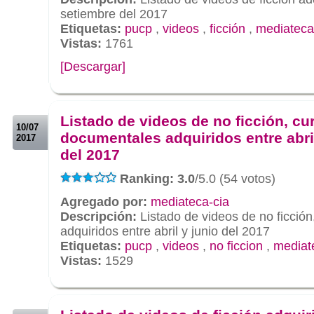
setiembre del 2017
Etiquetas:
pucp
,
videos
,
ficción
,
mediateca
Vistas:
1761
[Descargar]
.
.
Listado de videos de no ficción, cu
10/07
documentales adquiridos entre abril
2017
del 2017
Ranking: 3.0
/5.0 (54 votos)
Agregado por:
mediateca-cia
Descripción:
Listado de videos de no ficció
adquiridos entre abril y junio del 2017
Etiquetas:
pucp
,
videos
,
no ficcion
,
mediat
Vistas:
1529
.
.