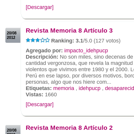
[Descargar]
.
.
Revista Memoria 8 Artículo 3
20/08
2012
Ranking: 3.1
/5.0 (127 votos)
Agregado por:
impacto_idehpucp
Descripción:
No son miles, sino decenas de 
cantidad vergonzosa, que revela la magnitud 
violentos que vivimos entre 1980 y el 2000. 
Perú en ese lapso, por diversos motivos, bor
personas, algo que nos hiere com...
Etiquetas:
memoria
,
idehpucp
,
desapareci
Vistas:
1660
[Descargar]
.
.
Revista Memoria 8 Artículo 2
20/08