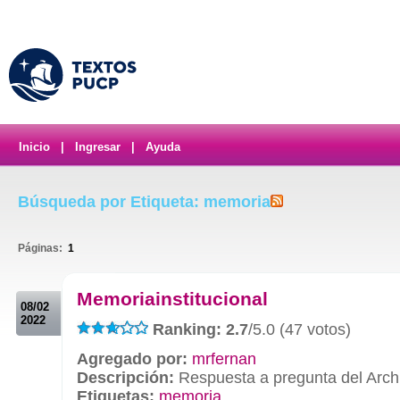
Inicio
|
Ingresar
|
Ayuda
Búsqueda por Etiqueta: memoria
Páginas:
1
.
Memoriainstitucional
08/02
2022
Ranking: 2.7
/5.0 (47 votos)
Agregado por:
mrfernan
Descripción:
Respuesta a pregunta del Arc
Etiquetas:
memoria