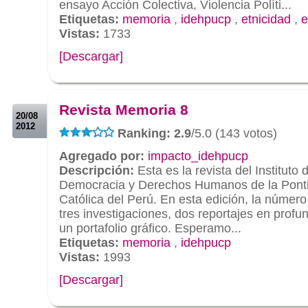
ensayo Acción Colectiva, Violencia Políti...
Etiquetas:
memoria
,
idehpucp
,
etnicidad
,
e
Vistas:
1733
[Descargar]
.
.
Revista Memoria 8
20/08
2012
Ranking: 2.9
/5.0 (143 votos)
Agregado por:
impacto_idehpucp
Descripción:
Esta es la revista del Instituto 
Democracia y Derechos Humanos de la Pontif
Católica del Perú. En esta edición, la númer
tres investigaciones, dos reportajes en profun
un portafolio gráfico. Esperamo...
Etiquetas:
memoria
,
idehpucp
Vistas:
1993
[Descargar]
.