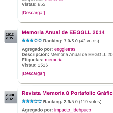
Vistas:
853
[Descargar]
.
.
Memoria Anual de EEGGLL 2014
11/12
2015
Ranking: 3.0
/5.0 (42 votos)
Agregado por:
eeggletras
Descripción:
Memoria Anual de EEGGLL 20
Etiquetas:
memoria
Vistas:
1516
[Descargar]
.
.
Revista Memoria 8 Portafolio Gráfi
20/08
2012
Ranking: 2.9
/5.0 (119 votos)
Agregado por:
impacto_idehpucp