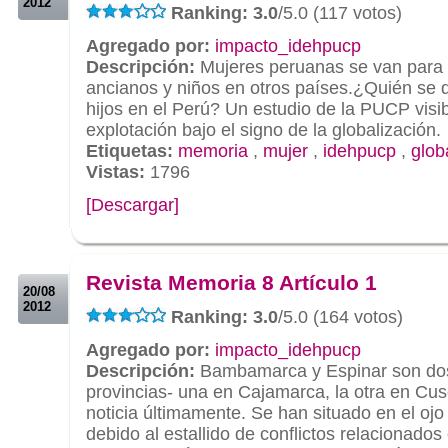
2012
Ranking: 3.0
/5.0 (117 votos)
Agregado por:
impacto_idehpucp
Descripción:
Mujeres peruanas se van para 
ancianos y niños en otros países.¿Quién se
hijos en el Perú? Un estudio de la PUCP visi
explotación bajo el signo de la globalización.
Etiquetas:
memoria
,
mujer
,
idehpucp
,
glob
Vistas:
1796
[Descargar]
.
.
Revista Memoria 8 Artículo 1
20/08
2012
Ranking: 3.0
/5.0 (164 votos)
Agregado por:
impacto_idehpucp
Descripción:
Bambamarca y Espinar son do
provincias- una en Cajamarca, la otra en Cu
noticia últimamente. Se han situado en el ojo
debido al estallido de conflictos relacionados 