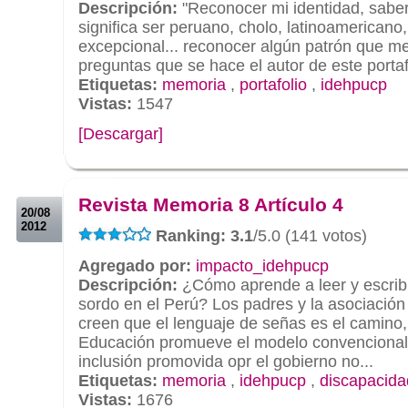
Descripción:
"Reconocer mi identidad, sabe
significa ser peruano, cholo, latinoamericano, 
excepcional... reconocer algún patrón que m
preguntas que se hace el autor de este portafo
Etiquetas:
memoria
,
portafolio
,
idehpucp
Vistas:
1547
[Descargar]
.
.
Revista Memoria 8 Artículo 4
20/08
2012
Ranking: 3.1
/5.0 (141 votos)
Agregado por:
impacto_idehpucp
Descripción:
¿Cómo aprende a leer y escribi
sordo en el Perú? Los padres y la asociació
creen que el lenguaje de señas es el camino, 
Educación promueve el modelo convencional.
inclusión promovida opr el gobierno no...
Etiquetas:
memoria
,
idehpucp
,
discapacida
Vistas:
1676