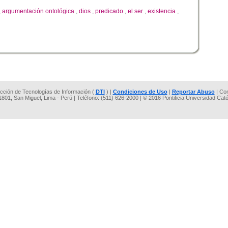
,
argumentación ontológica
,
dios
,
predicado
,
el ser
,
existencia
,
rección de Tecnologías de Información (
DTI
) |
Condiciones de Uso
|
Reportar Abuso
| Co
 1801, San Miguel, Lima - Perú | Teléfono: (511) 626-2000 | © 2016 Pontificia Universidad Cat