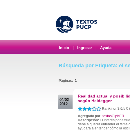
Inicio
|
Ingresar
|
Ayuda
Búsqueda por Etiqueta: el s
Páginas:
1
.
Realidad actual y posibili
04/02
según Heidegger
2012
Ranking: 3.0
/5.0
Agregado por:
textosCIphER
Descripción:
El interés por estu
debe a querer entender el tema d
ayudará a entender cómo la oscila