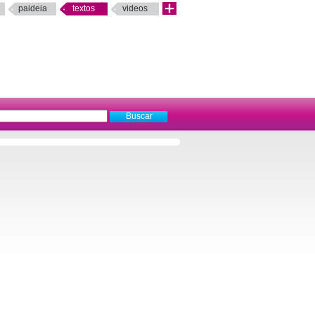
paideia
textos
videos