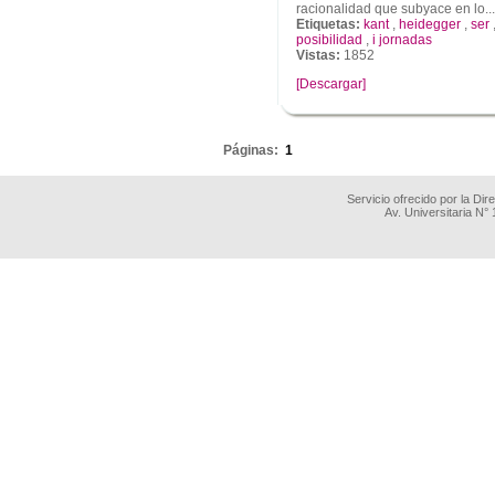
racionalidad que subyace en lo...
Etiquetas:
kant
,
heidegger
,
ser
posibilidad
,
i jornadas
Vistas:
1852
[Descargar]
.
Páginas:
1
Servicio ofrecido por la Di
Av. Universitaria N°