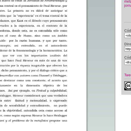
meta
jor
Cód
Dir
Cód
Twe