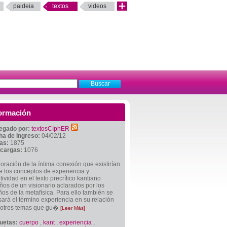
paideia
textos
videos
ormación
egado por:
textosCIphER
ha de Ingreso:
04/02/12
tas:
1875
cargas:
1076
oración de la íntima conexión que existirían
e los conceptos de experiencia y
tividad en el texto precrítico kantiano
os de un visionario aclarados por los
os de la metafísica. Para ello también se
sará el término experiencia en su relación
 otros temas que gu�
[Leer Más]
quetas:
cuerpo
,
kant
,
experiencia
,