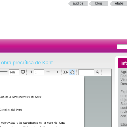
audios
blog
elabs
 obra precrítica de Kant
Inf
Agr
/ 23
Fec
Vis
Des
Expl
entr
obje
Sueñ
sueñ
revi
con
Eti