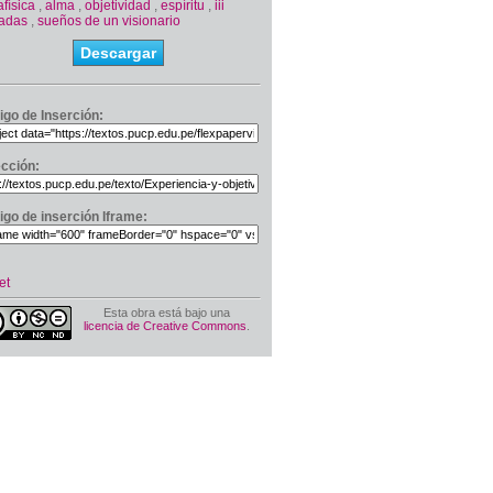
física
,
alma
,
objetividad
,
espíritu
,
iii
nadas
,
sueños de un visionario
Descargar
igo de Inserción:
ección:
igo de inserción Iframe:
et
Esta obra está bajo una
licencia de Creative Commons
.