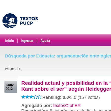
Inicio
|
Ingresar
|
Ayuda
Búsqueda por Etiqueta: argumentación ontológic
Páginas:
1
.
Realidad actual y posibilidad en la 
04/02
Kant sobre el ser” según Heidegge
2012
Ranking: 3.0
/5.0 (157 votos)
Agregado por:
textosCIphER
Descripción:
El interés por estudiar la inter