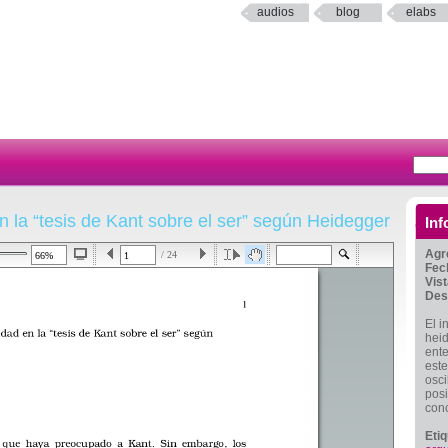
audios
blog
elabs
en la “tesis de Kant sobre el ser” según Heidegger
Inf
Agr
/ 24
Fec
Vis
Des
El i
hei
ente
este
osci
posi
conc
Eti