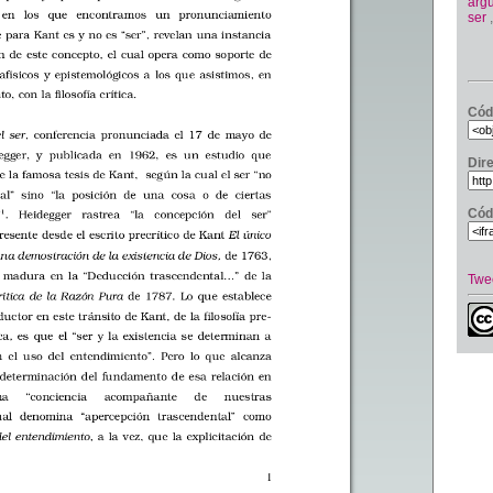
arg
ser
Cód
Dir
Cód
Twe