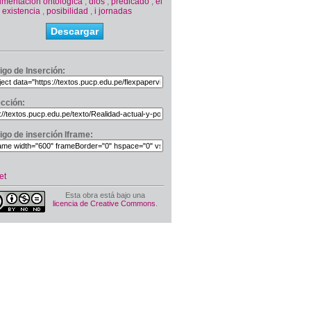
umentación ontológica
,
dios
,
predicado
,
el
,
existencia
,
posibilidad
,
i jornadas
Descargar
igo de Inserción:
ección:
igo de inserción Iframe:
et
Esta obra está bajo una
licencia de Creative Commons
.