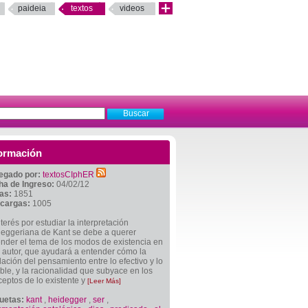
paideia
textos
videos
ormación
egado por:
textosCIphER
ha de Ingreso:
04/02/12
tas:
1851
cargas:
1005
nterés por estudiar la interpretación
deggeriana de Kant se debe a querer
nder el tema de los modos de existencia en
 autor, que ayudará a entender cómo la
lación del pensamiento entre lo efectivo y lo
ble, y la racionalidad que subyace en los
eptos de lo existente y
[Leer Más]
quetas:
kant
,
heidegger
,
ser
,