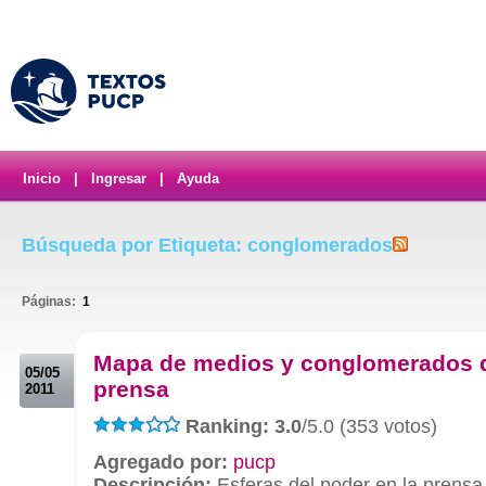
Inicio
|
Ingresar
|
Ayuda
Búsqueda por Etiqueta: conglomerados
Páginas:
1
.
Mapa de medios y conglomerados 
05/05
prensa
2011
Ranking: 3.0
/5.0 (353 votos)
Agregado por:
pucp
Descripción:
Esferas del poder en la prensa