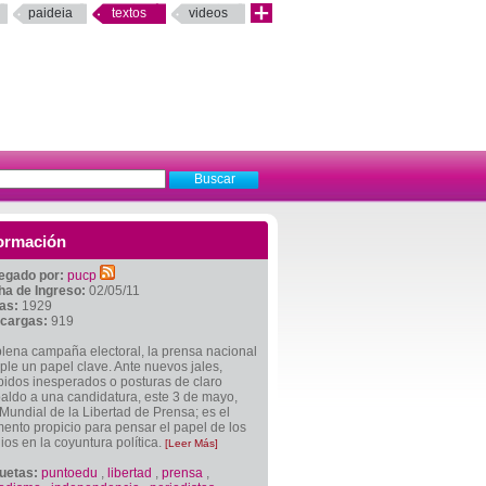
paideia
textos
videos
ormación
egado por:
pucp
ha de Ingreso:
02/05/11
tas:
1929
cargas:
919
lena campaña electoral, la prensa nacional
le un papel clave. Ante nuevos jales,
idos inesperados o posturas de claro
aldo a una candidatura, este 3 de mayo,
Mundial de la Libertad de Prensa; es el
nto propicio para pensar el papel de los
os en la coyuntura política.
[Leer Más]
quetas:
puntoedu
,
libertad
,
prensa
,