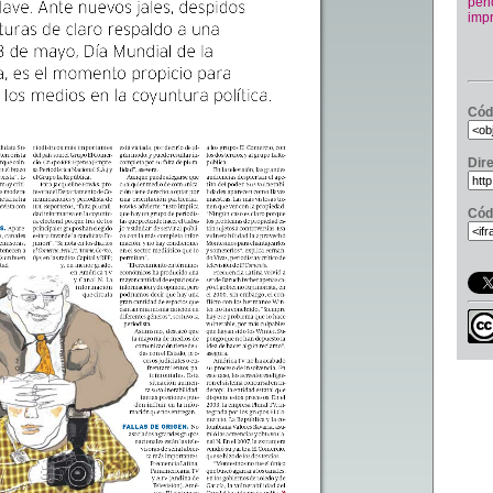
per
imp
Cód
Dir
Cód