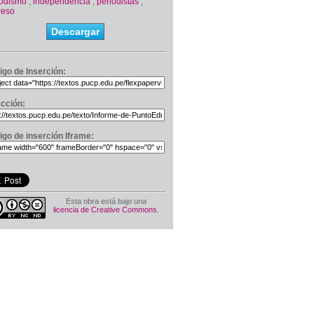
iodismo
,
independencia
,
periodistas
,
reso
Descargar
igo de Inserción:
ección:
igo de inserción Iframe:
Esta obra está bajo una
licencia de Creative Commons
.