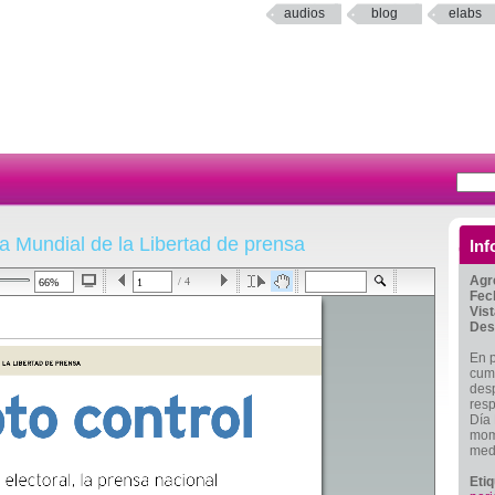
audios
blog
elabs
a Mundial de la Libertad de prensa
Inf
Agr
/ 4
Fec
Vis
Des
En p
cump
desp
resp
Día 
mome
medi
Eti