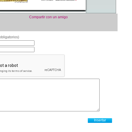
Compartir con un amigo
bligatorios)