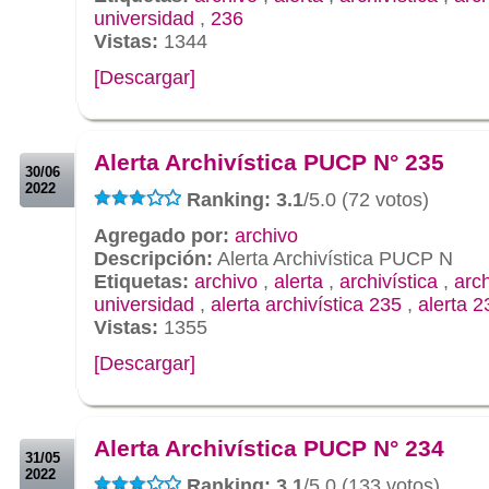
universidad
,
236
Vistas:
1344
[Descargar]
.
.
Alerta Archivística PUCP N° 235
30/06
2022
Ranking: 3.1
/5.0 (72 votos)
Agregado por:
archivo
Descripción:
Alerta Archivística PUCP N
Etiquetas:
archivo
,
alerta
,
archivística
,
arc
universidad
,
alerta archivística 235
,
alerta 2
Vistas:
1355
[Descargar]
.
.
Alerta Archivística PUCP N° 234
31/05
2022
Ranking: 3.1
/5.0 (133 votos)