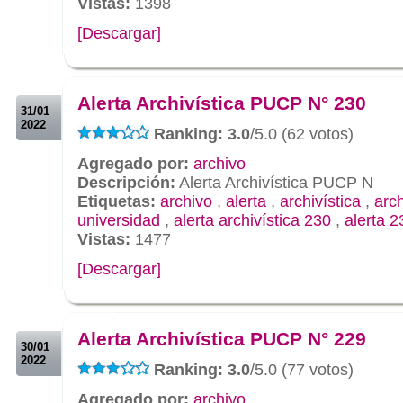
Vistas:
1398
[Descargar]
.
.
Alerta Archivística PUCP N° 230
31/01
2022
Ranking: 3.0
/5.0 (62 votos)
Agregado por:
archivo
Descripción:
Alerta Archivística PUCP N
Etiquetas:
archivo
,
alerta
,
archivística
,
arc
universidad
,
alerta archivística 230
,
alerta 2
Vistas:
1477
[Descargar]
.
.
Alerta Archivística PUCP N° 229
30/01
2022
Ranking: 3.0
/5.0 (77 votos)
Agregado por:
archivo