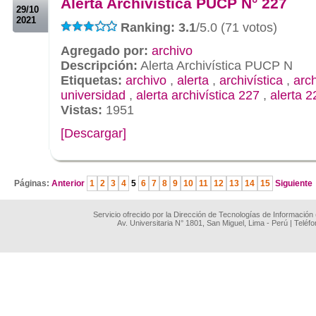
Alerta Archivística PUCP N° 227
29/10
2021
Ranking: 3.1
/5.0 (71 votos)
Agregado por:
archivo
Descripción:
Alerta Archivística PUCP N
Etiquetas:
archivo
,
alerta
,
archivística
,
arc
universidad
,
alerta archivística 227
,
alerta 2
Vistas:
1951
[Descargar]
.
Páginas:
Anterior
1
2
3
4
5
6
7
8
9
10
11
12
13
14
15
Siguiente
Servicio ofrecido por la Dirección de Tecnologías de Información
Av. Universitaria N° 1801, San Miguel, Lima - Perú | Teléf