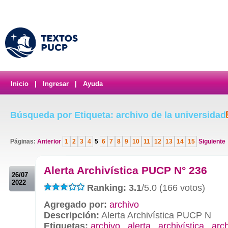
Inicio
|
Ingresar
|
Ayuda
Búsqueda por Etiqueta: archivo de la universidad
Páginas:
Anterior
1
2
3
4
5
6
7
8
9
10
11
12
13
14
15
Siguiente
.
Alerta Archivística PUCP N° 236
26/07
2022
Ranking: 3.1
/5.0 (166 votos)
Agregado por:
archivo
Descripción:
Alerta Archivística PUCP N
Etiquetas:
archivo
,
alerta
,
archivística
,
arc