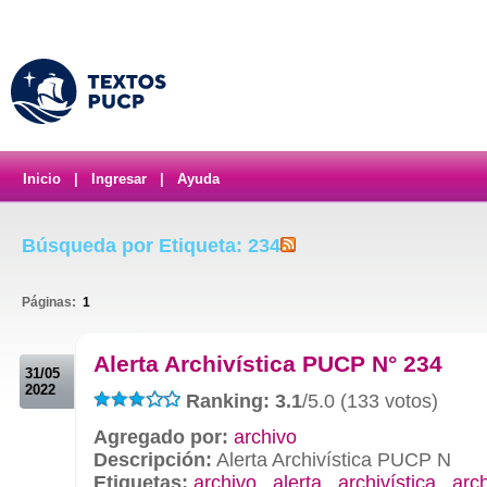
Inicio
|
Ingresar
|
Ayuda
Búsqueda por Etiqueta: 234
Páginas:
1
.
Alerta Archivística PUCP N° 234
31/05
2022
Ranking: 3.1
/5.0 (133 votos)
Agregado por:
archivo
Descripción:
Alerta Archivística PUCP N
Etiquetas:
archivo
,
alerta
,
archivística
,
arc