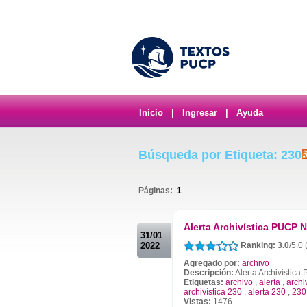
Inicio
|
Ingresar
|
Ayuda
Búsqueda por Etiqueta: 230
Páginas:
1
.
Alerta Archivística PUCP N
31/01
2022
Ranking: 3.0
/5.0 
Agregado por:
archivo
Descripción:
Alerta Archivístic
Etiquetas:
archivo
,
alerta
,
archi
archivística 230
,
alerta 230
,
230
Vistas:
1476