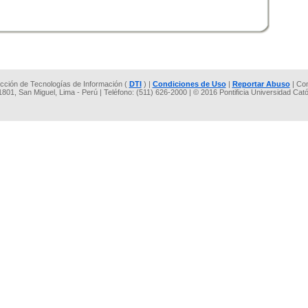
rección de Tecnologías de Información (
DTI
) |
Condiciones de Uso
|
Reportar Abuso
| Co
 1801, San Miguel, Lima - Perú | Teléfono: (511) 626-2000 | © 2016 Pontificia Universidad Cat