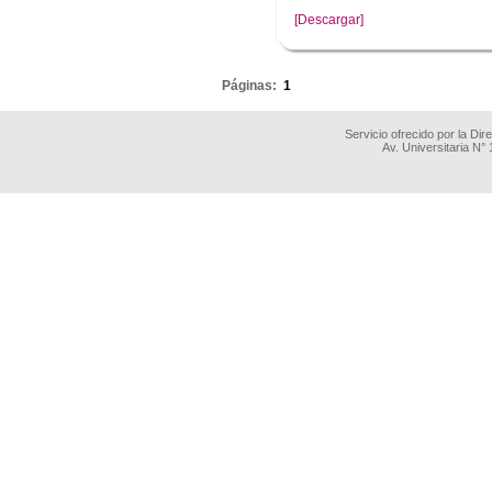
[Descargar]
.
Páginas:
1
Servicio ofrecido por la Di
Av. Universitaria N°