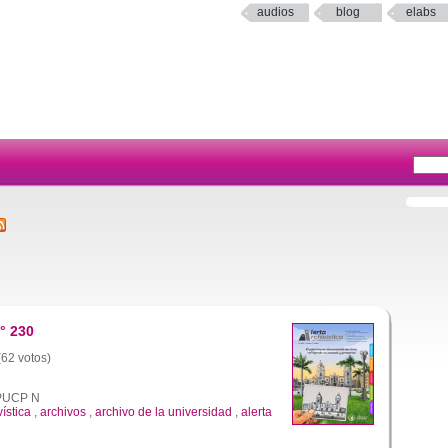
audios
blog
elabs
° 230
(62 votos)
a PUCP N
vística
,
archivos
,
archivo de la universidad
,
alerta