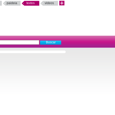
paideia
textos
videos