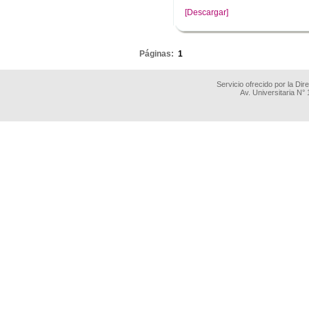
[Descargar]
.
Páginas:
1
Servicio ofrecido por la Di
Av. Universitaria N°