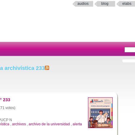
audios
blog
elabs
a archivística 233
° 233
(71 votos)
a PUCP N
vística
,
archivos
,
archivo de la universidad
,
alerta