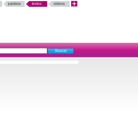
paideia
textos
videos