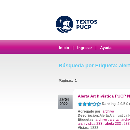
Inicio
|
Ingresar
|
Ayuda
Búsqueda por Etiqueta: alert
Páginas:
1
.
Alerta Archivística PUCP N
29/04
2022
Ranking: 2.9
/5.0 
Agregado por:
archivo
Descripción:
Alerta Archivístic
Etiquetas:
archivo
,
alerta
,
archi
archivística 233
,
alerta 233
,
233
Vistas:
1833