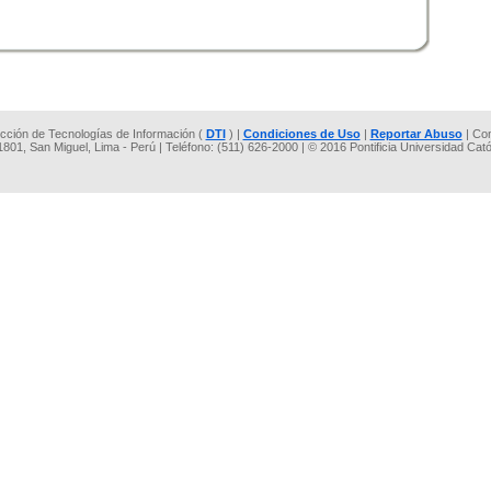
rección de Tecnologías de Información (
DTI
) |
Condiciones de Uso
|
Reportar Abuso
| Co
 1801, San Miguel, Lima - Perú | Teléfono: (511) 626-2000 | © 2016 Pontificia Universidad Cat