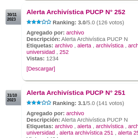
.
Alerta Archivística PUCP N° 252
30/11
2023
Ranking: 3.0
/5.0 (126 votos)
Agregado por:
archivo
Descripción:
Alerta Archivística PUCP N
Etiquetas:
archivo
,
alerta
,
archivística
,
arc
universidad
,
252
Vistas:
1234
[Descargar]
.
.
Alerta Archivística PUCP N° 251
31/10
2023
Ranking: 3.1
/5.0 (141 votos)
Agregado por:
archivo
Descripción:
Alerta Archivística PUCP N
Etiquetas:
archivo
,
alerta
,
archivística
,
arc
universidad
,
alerta archivística 251
,
alerta 2