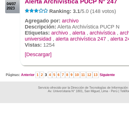
Alerta Archivística PUCP N° 247
04/07
2023
Ranking: 3.1
/5.0 (148 votos)
Agregado por:
archivo
Descripción:
Alerta Archivística PUCP N
Etiquetas:
archivo
,
alerta
,
archivística
,
arc
universidad
,
alerta archivística 247
,
alerta 2
Vistas:
1254
[Descargar]
.
Páginas:
Anterior
1
2
3
4
5
6
7
8
9
10
11
12
13
Siguiente
Servicio ofrecido por la Dirección de Tecnologías de Información
Av. Universitaria N° 1801, San Miguel, Lima - Perú | Teléf