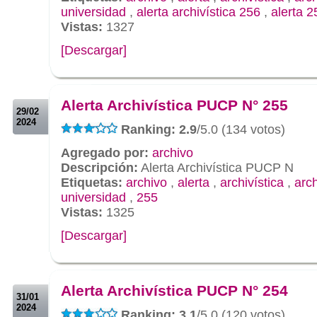
universidad
,
alerta archivística 256
,
alerta 2
Vistas:
1327
[Descargar]
.
.
Alerta Archivística PUCP N° 255
29/02
2024
Ranking: 2.9
/5.0 (134 votos)
Agregado por:
archivo
Descripción:
Alerta Archivística PUCP N
Etiquetas:
archivo
,
alerta
,
archivística
,
arc
universidad
,
255
Vistas:
1325
[Descargar]
.
.
Alerta Archivística PUCP N° 254
31/01
2024
Ranking: 3.1
/5.0 (120 votos)