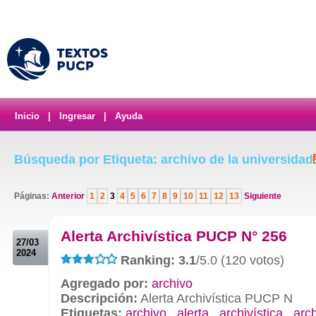
Inicio
|
Ingresar
|
Ayuda
Búsqueda por Etiqueta: archivo de la universidad
Páginas:
Anterior
1
2
3
4
5
6
7
8
9
10
11
12
13
Siguiente
.
Alerta Archivística PUCP N° 256
27/03
2024
Ranking: 3.1
/5.0 (120 votos)
Agregado por:
archivo
Descripción:
Alerta Archivística PUCP N
Etiquetas:
archivo
,
alerta
,
archivística
,
arc