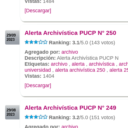
Vistas:
1484
[Descargar]
.
.
Alerta Archivística PUCP N° 250
29/09
2023
Ranking: 3.1
/5.0 (143 votos)
Agregado por:
archivo
Descripción:
Alerta Archivística PUCP N
Etiquetas:
archivo
,
alerta
,
archivística
,
arc
universidad
,
alerta archivística 250
,
alerta 2
Vistas:
1404
[Descargar]
.
.
Alerta Archivística PUCP N° 249
29/08
2023
Ranking: 3.2
/5.0 (151 votos)
Agregado por:
archivo