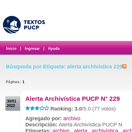
Inicio
|
Ingresar
|
Ayuda
Búsqueda por Etiqueta: alerta archivística 229
Páginas:
1
.
Alerta Archivística PUCP N° 229
30/01
2022
Ranking: 3.0
/5.0 (77 votos)
Agregado por:
archivo
Descripción:
Alerta Archivística PUCP N
Etiquetas:
archivo
,
alerta
,
archivística
,
arc