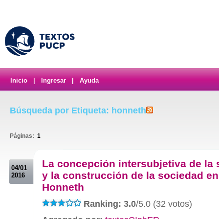
Inicio
|
Ingresar
|
Ayuda
Búsqueda por Etiqueta: honneth
Páginas:
1
.
La concepción intersubjetiva de la
04/01
y la construcción de la sociedad en
2016
Honneth
Ranking: 3.0
/5.0 (32 votos)