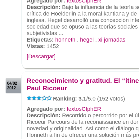
Agregado por:
textosCIphER
Descripción:
Bajo la influencia de la teoría so
crítica de Hoelderlin a la moral kantiana y d
inglesa, Hegel desarrolló una concepción inte
sociedad que se opuso a las teorías sociales
subjetivistas ...
Etiquetas:
honneth
,
hegel
,
xi jornadas
Vistas:
1452
[Descargar]
.
.
Reconocimiento y gratitud. El “itine
04/02
Paul Ricoeur
2012
Ranking: 3.1
/5.0 (152 votos)
Agregado por:
textosCIphER
Descripción:
Recorrido o percorrido por el úl
Ricoeur Parcours de la reconaissance en do
novedad y originalidad. Así como el diálogo 
Honneth a fin de ofrecer una solución más pr