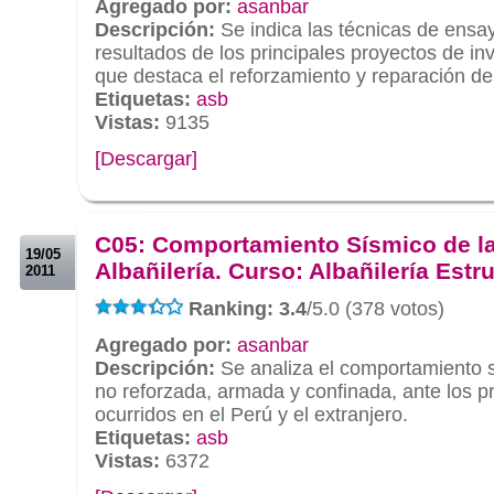
Agregado por:
asanbar
Descripción:
Se indica las técnicas de ensay
resultados de los principales proyectos de inv
que destaca el reforzamiento y reparación de
Etiquetas:
asb
Vistas:
9135
[Descargar]
.
.
C05: Comportamiento Sísmico de l
19/05
Albañilería. Curso: Albañilería Estru
2011
Ranking: 3.4
/5.0 (378 votos)
Agregado por:
asanbar
Descripción:
Se analiza el comportamiento sí
no reforzada, armada y confinada, ante los p
ocurridos en el Perú y el extranjero.
Etiquetas:
asb
Vistas:
6372