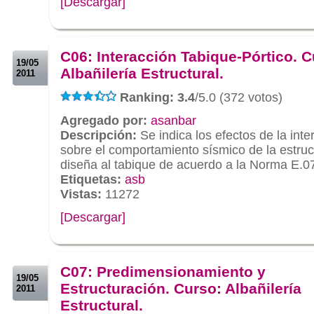
[Descargar]
.
.
C06: Interacción Tabique-Pórtico. C
19/05
Albañilería Estructural.
2011
Ranking: 3.4
/5.0 (372 votos)
Agregado por:
asanbar
Descripción:
Se indica los efectos de la inte
sobre el comportamiento sísmico de la estruc
diseña al tabique de acuerdo a la Norma E.0
Etiquetas:
asb
Vistas:
11272
[Descargar]
.
.
C07: Predimensionamiento y
19/05
Estructuración. Curso: Albañilería
2011
Estructural.