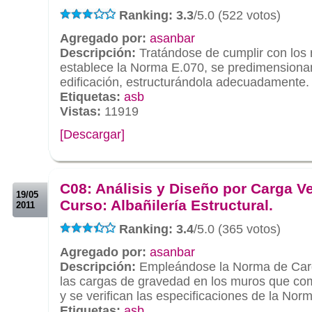
Ranking: 3.3
/5.0 (522 votos)
Agregado por:
asanbar
Descripción:
Tratándose de cumplir con los 
establece la Norma E.070, se predimensiona
edificación, estructurándola adecuadamente.
Etiquetas:
asb
Vistas:
11919
[Descargar]
.
.
C08: Análisis y Diseño por Carga Ver
19/05
Curso: Albañilería Estructural.
2011
Ranking: 3.4
/5.0 (365 votos)
Agregado por:
asanbar
Descripción:
Empleándose la Norma de Carg
las cargas de gravedad en los muros que com
y se verifican las especificaciones de la Nor
Etiquetas:
asb