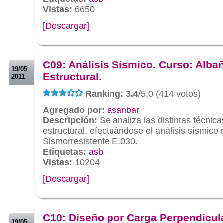
Vistas:
6650
[Descargar]
.
.
C09: Análisis Sísmico. Curso: Albañ
19/05
Estructural.
2011
Ranking: 3.4
/5.0 (414 votos)
Agregado por:
asanbar
Descripción:
Se analiza las distintas técni
estructural, efectuándose el análisis sísmic
Sismorresistente E.030.
Etiquetas:
asb
Vistas:
10204
[Descargar]
.
.
C10: Diseño por Carga Perpendicula
19/05