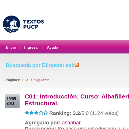
Inicio
|
Ingresar
|
Ayuda
Búsqueda por Etiqueta: asb
Páginas:
1
2
3
Siguiente
.
C01: Introducción. Curso: Albañiler
19/05
Estructural.
2011
Ranking: 3.2
/5.0 (1124 votos)
Agregado por:
asanbar
Descripción:
Se hace una introducción al cu