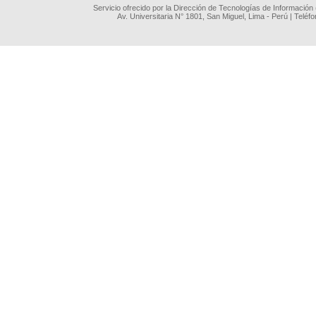
Servicio ofrecido por la Dirección de Tecnologías de Información
Av. Universitaria N° 1801, San Miguel, Lima - Perú | Teléf