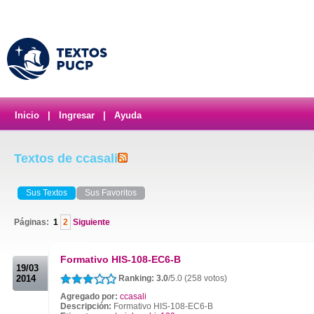
Inicio
|
Ingresar
|
Ayuda
Textos de ccasali
Sus Textos
Sus Favoritos
Páginas:
1
2
Siguiente
.
Formativo HIS-108-EC6-B
19/03
2014
Ranking: 3.0
/5.0 (258 votos)
Agregado por:
ccasali
Descripción:
Formativo HIS-108-EC6-B