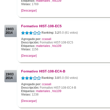
Etiquetas:
materiales
,
his109
Vistas:
1769
[Descargar]
.
.
Formativo HIST-108-EC5
19/03
2014
Ranking: 3.2
/5.0 (61 votos)
Agregado por:
ccasali
Descripción:
Formativo HIST-108-EC5
Etiquetas:
materiales
,
his109
Vistas:
1156
[Descargar]
.
.
Formativo HIST-108-EC4-B
19/03
2014
Ranking: 3.0
/5.0 (50 votos)
Agregado por:
ccasali
Descripción:
Formativo HIST-108-EC4-B
Etiquetas:
materiales
,
his109
Vistas:
1238
[Descargar]
.