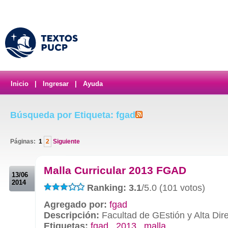
Inicio
|
Ingresar
|
Ayuda
Búsqueda por Etiqueta: fgad
Páginas:
1
2
Siguiente
.
Malla Curricular 2013 FGAD
13/06
2014
Ranking: 3.1
/5.0 (101 votos)
Agregado por:
fgad
Descripción:
Facultad de GEstión y Alta Dir
Etiquetas:
fgad
,
2013
,
malla