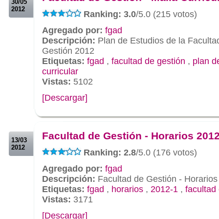
30/05
2012
Ranking: 3.0
/5.0 (215 votos)
Agregado por:
fgad
Descripción:
Plan de Estudios de la Faculta
Gestión 2012
Etiquetas:
fgad
,
facultad de gestión
,
plan d
curricular
Vistas:
5102
[Descargar]
.
.
Facultad de Gestión - Horarios 201
13/03
2012
Ranking: 2.8
/5.0 (176 votos)
Agregado por:
fgad
Descripción:
Facultad de Gestión - Horarios
Etiquetas:
fgad
,
horarios
,
2012-1
,
facultad
Vistas:
3171
[Descargar]