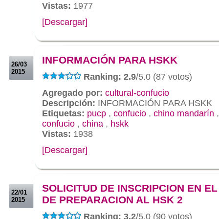
Vistas:
1977
[Descargar]
.
.
INFORMACIÓN PARA HSKK
26/03
2015
Ranking: 2.9
/5.0 (87 votos)
Agregado por:
cultural-confucio
Descripción:
INFORMACIÓN PARA HSKK
Etiquetas:
pucp
,
confucio
,
chino mandarín
confucio
,
china
,
hskk
Vistas:
1938
[Descargar]
.
.
SOLICITUD DE INSCRIPCION EN E
22/01
DE PREPARACION AL HSK 2
2015
Ranking: 3.2
/5.0 (90 votos)