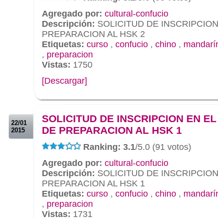
Agregado por:
cultural-confucio
Descripción:
SOLICITUD DE INSCRIPCION
PREPARACION AL HSK 2
Etiquetas:
curso
,
confucio
,
chino
,
mandarí
,
preparacion
Vistas:
1750
[Descargar]
.
.
SOLICITUD DE INSCRIPCION EN E
22/01
DE PREPARACION AL HSK 1
2015
Ranking: 3.1
/5.0 (91 votos)
Agregado por:
cultural-confucio
Descripción:
SOLICITUD DE INSCRIPCION
PREPARACION AL HSK 1
Etiquetas:
curso
,
confucio
,
chino
,
mandarí
,
preparacion
Vistas:
1731