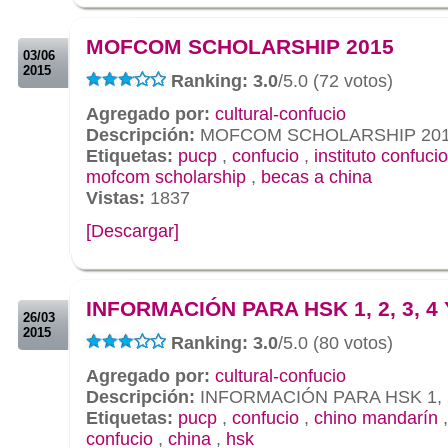
.
.
MOFCOM SCHOLARSHIP 2015
03/06
2015
Ranking: 3.0
/5.0 (72 votos)
Agregado por:
cultural-confucio
Descripción:
MOFCOM SCHOLARSHIP 20
Etiquetas:
pucp
,
confucio
,
instituto confucio
mofcom scholarship
,
becas a china
Vistas:
1837
[Descargar]
.
.
INFORMACIÓN PARA HSK 1, 2, 3, 4 
26/03
2015
Ranking: 3.0
/5.0 (80 votos)
Agregado por:
cultural-confucio
Descripción:
INFORMACIÓN PARA HSK 1, 2,
Etiquetas:
pucp
,
confucio
,
chino mandarín
confucio
,
china
,
hsk