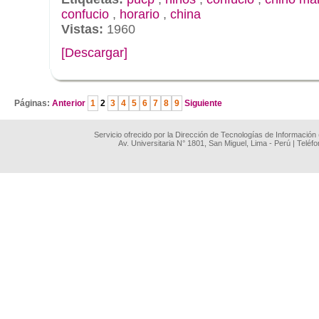
confucio
,
horario
,
china
Vistas:
1960
[Descargar]
.
Páginas:
Anterior
1
2
3
4
5
6
7
8
9
Siguiente
Servicio ofrecido por la Dirección de Tecnologías de Información
Av. Universitaria N° 1801, San Miguel, Lima - Perú | Teléf