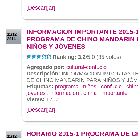
[Descargar]
.
.
INFORMACION IMPORTANTE 2015-
11/12
PROGRAMA DE CHINO MANDARIN 
2014
NIÑOS Y JÓVENES
Ranking: 3.2
/5.0 (85 votos)
Agregado por:
cultural-confucio
Descripción:
INFORMACION IMPORTANTE
DE CHINO MANDARIN PARA NIÑOS Y JÓ
Etiquetas:
programa
,
niños
,
confucio
,
chin
jóvenes
,
información
,
china
,
importante
Vistas:
1757
[Descargar]
.
.
HORARIO 2015-1 PROGRAMA DE C
11/12