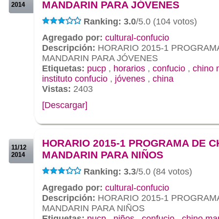
MANDARIN PARA JÓVENES
2014
Ranking: 3.0
/5.0 (104 votos)
Agregado por:
cultural-confucio
Descripción:
HORARIO 2015-1 PROGRAMA
MANDARIN PARA JÓVENES
Etiquetas:
pucp
,
horarios
,
confucio
,
chino 
instituto confucio
,
jóvenes
,
china
Vistas:
2403
[Descargar]
.
.
HORARIO 2015-1 PROGRAMA DE C
11/12
MANDARIN PARA NIÑOS
2014
Ranking: 3.3
/5.0 (84 votos)
Agregado por:
cultural-confucio
Descripción:
HORARIO 2015-1 PROGRAMA
MANDARIN PARA NIÑOS
Etiquetas:
pucp
,
niños
,
confucio
,
chino ma