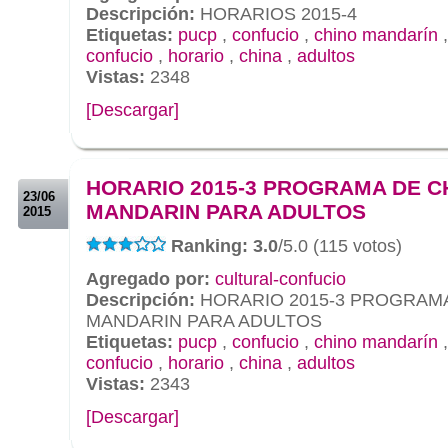
Descripción:
HORARIOS 2015-4
Etiquetas:
pucp
,
confucio
,
chino mandarín
confucio
,
horario
,
china
,
adultos
Vistas:
2348
[Descargar]
.
.
HORARIO 2015-3 PROGRAMA DE C
23/06
MANDARIN PARA ADULTOS
2015
Ranking: 3.0
/5.0 (115 votos)
Agregado por:
cultural-confucio
Descripción:
HORARIO 2015-3 PROGRAMA
MANDARIN PARA ADULTOS
Etiquetas:
pucp
,
confucio
,
chino mandarín
confucio
,
horario
,
china
,
adultos
Vistas:
2343
[Descargar]