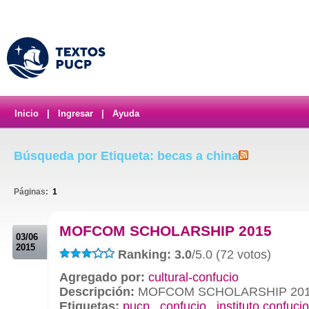
Inicio
|
Ingresar
|
Ayuda
Búsqueda por Etiqueta: becas a china
Páginas:
1
.
MOFCOM SCHOLARSHIP 2015
03/06
2015
Ranking: 3.0
/5.0 (72 votos)
Agregado por:
cultural-confucio
Descripción:
MOFCOM SCHOLARSHIP 20
Etiquetas:
pucp
,
confucio
,
instituto confucio