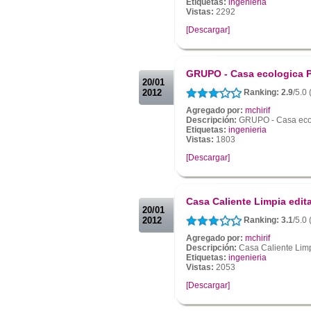
Etiquetas:
ingenieria
Vistas:
2292
[Descargar]
.
.
GRUPO - Casa ecologica 
20/01
2012
Ranking: 2.9
/5.0
Agregado por:
mchirif
Descripción:
GRUPO - Casa eco
Etiquetas:
ingenieria
Vistas:
1803
[Descargar]
.
.
Casa Caliente Limpia edit
20/01
2012
Ranking: 3.1
/5.0
Agregado por:
mchirif
Descripción:
Casa Caliente Limp
Etiquetas:
ingenieria
Vistas:
2053
[Descargar]
.