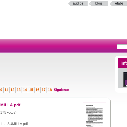
audios
blog
elabs
Inf
10
11
12
13
14
15
16
17
18
Siguiente
UMILLA.pdf
 (175 votos)
dina SUMILLA.pdf