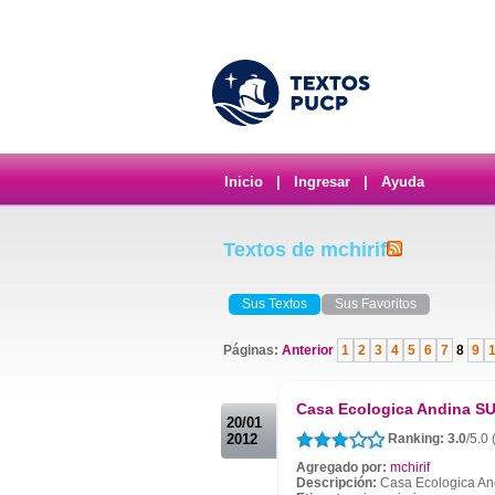
Inicio
|
Ingresar
|
Ayuda
Textos de mchirif
Sus Textos
Sus Favoritos
Páginas:
Anterior
1
2
3
4
5
6
7
8
9
.
Casa Ecologica Andina S
20/01
2012
Ranking: 3.0
/5.0
Agregado por:
mchirif
Descripción:
Casa Ecologica An