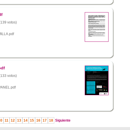
df
 (139 votos)
MILLA.pdf
pdf
 (133 votos)
PANEL.pdf
10
11
12
13
14
15
16
17
18
Siguiente