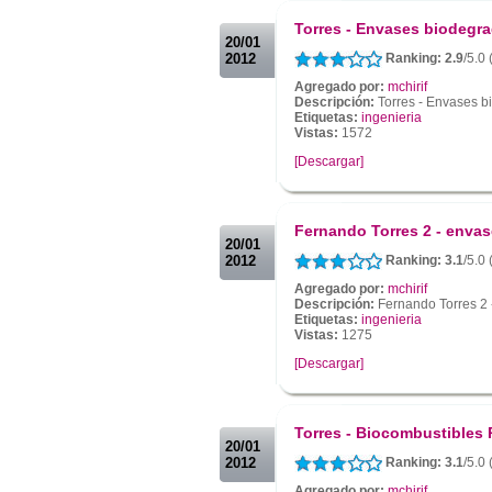
.
Torres - Envases biodegr
20/01
2012
Ranking: 2.9
/5.0
Agregado por:
mchirif
Descripción:
Torres - Envases 
Etiquetas:
ingenieria
Vistas:
1572
[Descargar]
.
.
Fernando Torres 2 - enva
20/01
2012
Ranking: 3.1
/5.0
Agregado por:
mchirif
Descripción:
Fernando Torres 2
Etiquetas:
ingenieria
Vistas:
1275
[Descargar]
.
.
Torres - Biocombustibles
20/01
2012
Ranking: 3.1
/5.0
Agregado por:
mchirif