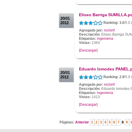
.
.
Eliseo Barriga SUMILLA.p
20/01
2012
Ranking: 3.0
/5.0
Agregado por:
mchirif
Descripción:
Eliseo Barriga SU
Etiquetas:
ingenieria
Vistas:
1364
[Descargar]
.
.
Eduardo Ismodes PANEL.
20/01
2012
Ranking: 2.9
/5.0
Agregado por:
mchirif
Descripción:
Eduardo Ismodes 
Etiquetas:
ingenieria
Vistas:
1413
[Descargar]
.
Páginas:
Anterior
1
2
3
4
5
6
7
8
9