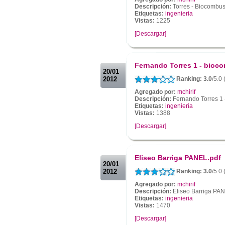
Descripción:
Torres - Biocombus
Etiquetas:
ingenieria
Vistas:
1225
[Descargar]
.
.
Fernando Torres 1 - bioc
20/01
2012
Ranking: 3.0
/5.0
Agregado por:
mchirif
Descripción:
Fernando Torres 1 
Etiquetas:
ingenieria
Vistas:
1388
[Descargar]
.
.
Eliseo Barriga PANEL.pdf
20/01
2012
Ranking: 3.0
/5.0
Agregado por:
mchirif
Descripción:
Eliseo Barriga PAN
Etiquetas:
ingenieria
Vistas:
1470
[Descargar]