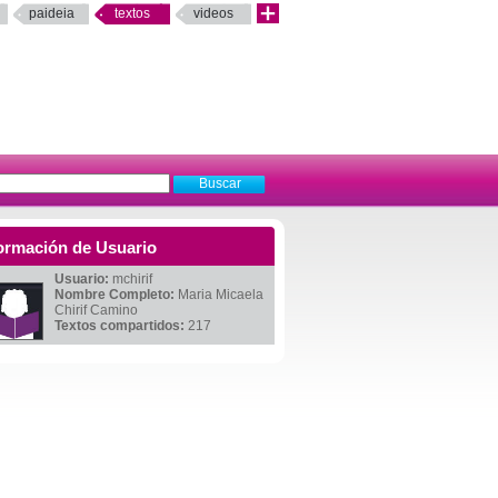
paideia
textos
videos
ormación de Usuario
Usuario:
mchirif
Nombre Completo:
Maria Micaela
Chirif Camino
Textos compartidos:
217