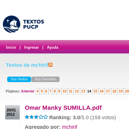
Inicio
|
Ingresar
|
Ayuda
Textos de mchirif
Sus Textos
Sus Favoritos
Páginas:
Anterior
4
5
6
7
8
9
10
11
12
13
14
15
16
17
18
19
20
.
Omar Manky SUMILLA.pdf
20/01
2012
Ranking: 3.0
/5.0 (159 votos)
Agregado por:
mchirif