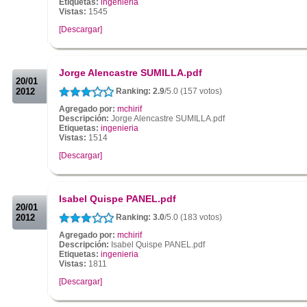
Etiquetas:
ingenieria
Vistas:
1545
[Descargar]
.
.
Jorge Alencastre SUMILLA.pdf
20/01
2012
Ranking: 2.9
/5.0 (157 votos)
Agregado por:
mchirif
Descripción:
Jorge Alencastre SUMILLA.pdf
Etiquetas:
ingenieria
Vistas:
1514
[Descargar]
.
.
Isabel Quispe PANEL.pdf
20/01
2012
Ranking: 3.0
/5.0 (183 votos)
Agregado por:
mchirif
Descripción:
Isabel Quispe PANEL.pdf
Etiquetas:
ingenieria
Vistas:
1811
[Descargar]
.