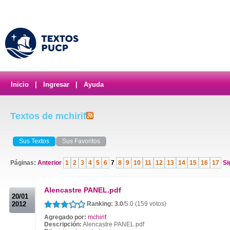
Inicio
|
Ingresar
|
Ayuda
Textos de mchirif
Sus Textos
Sus Favoritos
Páginas:
Anterior
1
2
3
4
5
6
7
8
9
10
11
12
13
14
15
16
17
Si
.
Alencastre PANEL.pdf
20/01
2012
Ranking: 3.0
/5.0 (159 votos)
Agregado por:
mchirif
Descripción:
Alencastre PANEL.pdf