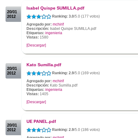
.
Isabel Quispe SUMILLA.pdf
20/01
2012
Ranking: 3.0
/5.0 (177 votos)
Agregado por:
mchirif
Descripción:
Isabel Quispe SUMILLA.pdf
Etiquetas:
ingenieria
Vistas:
1580
[Descargar]
.
.
Kato Sumilla.pdf
20/01
2012
Ranking: 2.9
/5.0 (169 votos)
Agregado por:
mchirif
Descripción:
Kato Sumilla.pdf
Etiquetas:
ingenieria
Vistas:
1405
[Descargar]
.
.
UE PANEL.pdf
20/01
2012
Ranking: 2.9
/5.0 (186 votos)
Agregado por:
mchirif