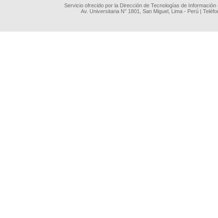
Servicio ofrecido por la Dirección de Tecnologías de Información
Av. Universitaria N° 1801, San Miguel, Lima - Perú | Teléf