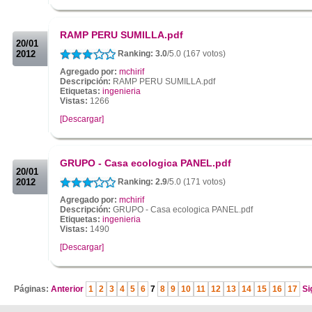
.
.
RAMP PERU SUMILLA.pdf
20/01
2012
Ranking: 3.0
/5.0 (167 votos)
Agregado por:
mchirif
Descripción:
RAMP PERU SUMILLA.pdf
Etiquetas:
ingenieria
Vistas:
1266
[Descargar]
.
.
GRUPO - Casa ecologica PANEL.pdf
20/01
2012
Ranking: 2.9
/5.0 (171 votos)
Agregado por:
mchirif
Descripción:
GRUPO - Casa ecologica PANEL.pdf
Etiquetas:
ingenieria
Vistas:
1490
[Descargar]
.
Páginas:
Anterior
1
2
3
4
5
6
7
8
9
10
11
12
13
14
15
16
17
Si