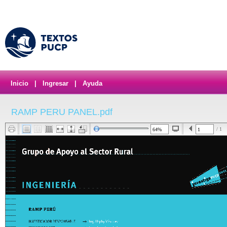
Inicio
|
Ingresar
|
Ayuda
RAMP PERU PANEL.pdf
/ 1