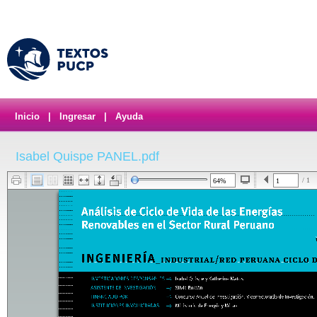
Inicio
|
Ingresar
|
Ayuda
Isabel Quispe PANEL.pdf
/ 1