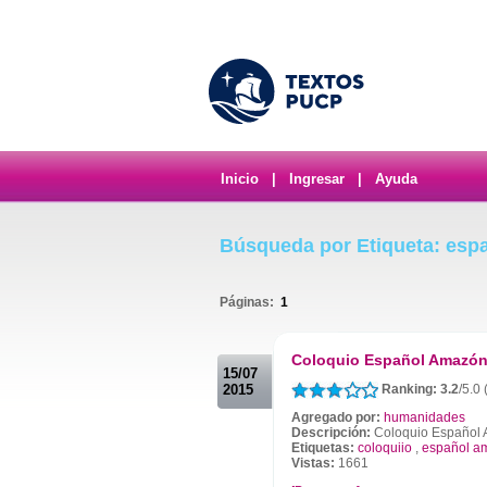
Inicio
|
Ingresar
|
Ayuda
Búsqueda por Etiqueta: esp
Páginas:
1
.
Coloquio Español Amazóni
15/07
2015
Ranking: 3.2
/5.0 
Agregado por:
humanidades
Descripción:
Coloquio Español
Etiquetas:
coloquiio
,
español a
Vistas:
1661