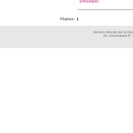
[Descargar]
.
Páginas:
1
Servicio ofrecido por la Di
Av. Universitaria N°