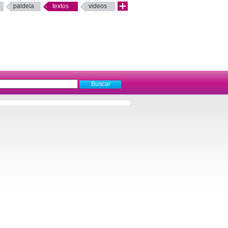
paideia
textos
videos