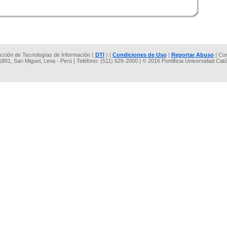
rección de Tecnologías de Información (
DTI
) |
Condiciones de Uso
|
Reportar Abuso
| Co
 1801, San Miguel, Lima - Perú | Teléfono: (511) 626-2000 | © 2016 Pontificia Universidad Cat