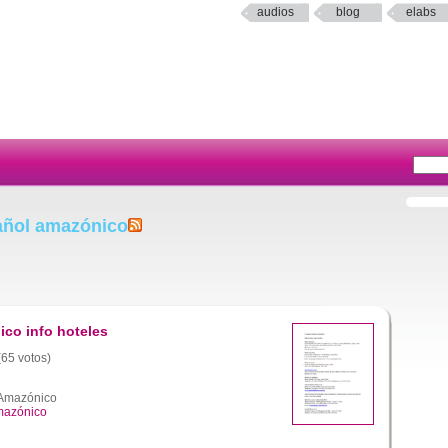
audios
blog
elabs
añol amazónico
co info hoteles
(65 votos)
 Amazónico
mazónico