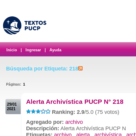
Inicio
|
Ingresar
|
Ayuda
Búsqueda por Etiqueta: 218
Páginas:
1
.
Alerta Archivística PUCP N° 218
29/01
2021
Ranking: 2.9
/5.0 (75 votos)
Agregado por:
archivo
Descripción:
Alerta Archivística PUCP N
Etiquetas:
archivo
,
alerta
,
archivística
,
arc