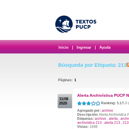
Inicio
|
Ingresar
|
Ayuda
Búsqueda por Etiqueta: 213
Páginas:
1
.
Alerta Archivística PUCP N
31/08
2020
Ranking: 3.1
/5.0 
Agregado por:
archivo
Descripción:
Alerta Archivístic
Etiquetas:
archivo
,
alerta
,
archi
archivística 213
,
alerta 213
,
213
Vistas:
1698