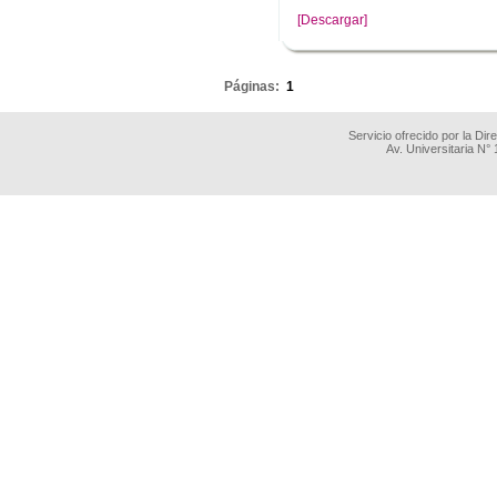
[Descargar]
.
Páginas:
1
Servicio ofrecido por la Di
Av. Universitaria N°