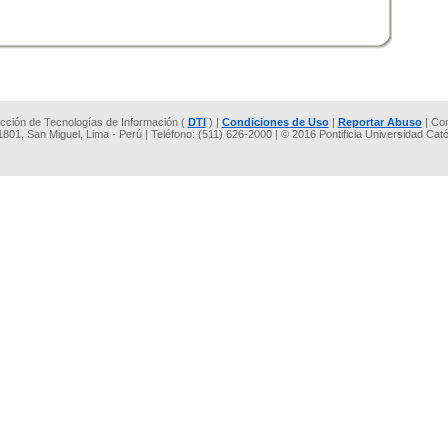
rección de Tecnologías de Información (
DTI
) |
Condiciones de Uso
|
Reportar Abuso
| Co
 1801, San Miguel, Lima - Perú | Teléfono: (511) 626-2000 | © 2016 Pontificia Universidad Cat