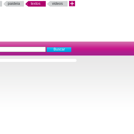
paideia
textos
videos