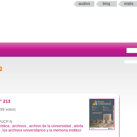
audios
blog
elabs
° 213
(99 votos)
a PUCP N
vística
,
archivos
,
archivo de la universidad
,
alerta
,
los archivos universitarios y la memoria instituci