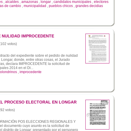
es
,
alcaldes
,
amazonas
,
longar
,
candidatos municipales
,
electores
as de cambio
,
municipalidad
,
pueblos chicos
,
grandes decidias
E NULIDAD IMPROCEDENTE
 (102 votos)
tracto del expediente sobre el pedido de nulidad
de Longar, donde, entre otras cosas, el Jurado
yas, declara IMPROCEDENTE la solicitud de
ales 2014 en el Di...
olondrinos
,
improcedente
EL PROCESO ELECTORAL EN LONGAR
(92 votos)
ORMACIÓN POS ELECCIONES REGIONALES Y
 documento cuyo asunto es la solicitud de
el distrito de Longar; presentado por el personero