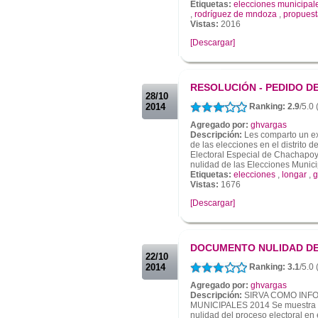
Etiquetas:
elecciones municipal
,
rodríguez de mndoza
,
propuest
Vistas:
2016
[Descargar]
.
.
RESOLUCIÓN - PEDIDO D
28/10
2014
Ranking: 2.9
/5.0
Agregado por:
ghvargas
Descripción:
Les comparto un ex
de las elecciones en el distrito 
Electoral Especial de Chachapo
nulidad de las Elecciones Municip
Etiquetas:
elecciones
,
longar
,
g
Vistas:
1676
[Descargar]
.
.
DOCUMENTO NULIDAD D
22/10
2014
Ranking: 3.1
/5.0 
Agregado por:
ghvargas
Descripción:
SIRVA COMO INF
MUNICIPALES 2014 Se muestra el
nulidad del proceso electoral en 