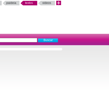
paideia
textos
videos