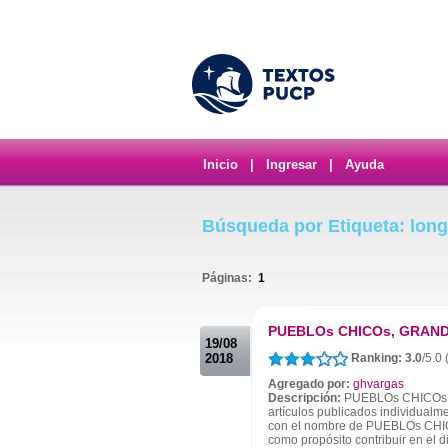
Inicio
|
Ingresar
|
Ayuda
Búsqueda por Etiqueta: long
Páginas:
1
.
PUEBLOs CHICOs, GRAND
19/08
2018
Ranking: 3.0
/5.0
Agregado por:
ghvargas
Descripción:
PUEBLOs CHICOs, 
artículos publicados individualm
con el nombre de PUEBLOs CHI
como propósito contribuir en el di