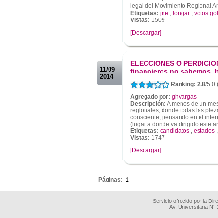
legal del Movimiento Regional 
Etiquetas:
jne
,
longar
,
votos go
Vistas:
1509
[Descargar]
.
.
ELECCIONES O PERDICION
11/09
financieros no sabemos. 
2014
Ranking: 2.8
/5.0
Agregado por:
ghvargas
Descripción:
A menos de un mes 
regionales, donde todas las piez
consciente, pensando en el inte
(lugar a donde va dirigido este ar.
Etiquetas:
candidatos
,
estados
Vistas:
1747
[Descargar]
.
Páginas:
1
Servicio ofrecido por la Di
Av. Universitaria N°