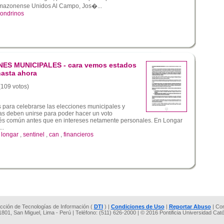
Amazonense Unidos Al Campo, Jos�...
londrinos
ES MUNICIPALES - cara vemos estados
hasta ahora
 (109 votos)
para celebrarse las elecciones municipales y
as deben unirse para poder hacer un voto
rés común antes que en intereses netamente personales. En Longar
..
,
longar
,
sentinel
,
can
,
financieros
rección de Tecnologías de Información (
DTI
) |
Condiciones de Uso
|
Reportar Abuso
| Co
 1801, San Miguel, Lima - Perú | Teléfono: (511) 626-2000 | © 2016 Pontificia Universidad Cat