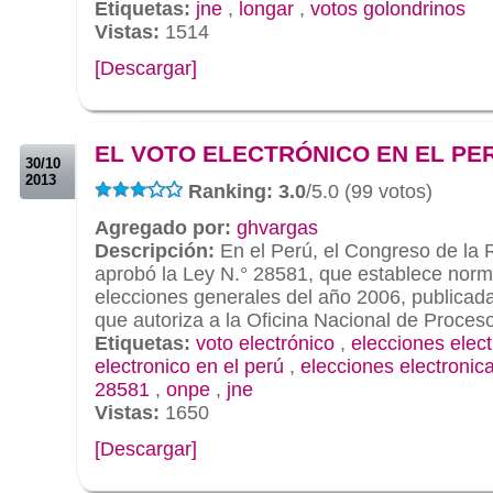
Etiquetas:
jne
,
longar
,
votos golondrinos
Vistas:
1514
[Descargar]
.
.
EL VOTO ELECTRÓNICO EN EL PE
30/10
2013
Ranking: 3.0
/5.0 (99 votos)
Agregado por:
ghvargas
Descripción:
En el Perú, el Congreso de la 
aprobó la Ley N.° 28581, que establece norm
elecciones generales del año 2006, publicada 
que autoriza a la Oficina Nacional de Proces
Etiquetas:
voto electrónico
,
elecciones elec
electronico en el perú
,
elecciones electronic
28581
,
onpe
,
jne
Vistas:
1650
[Descargar]
.