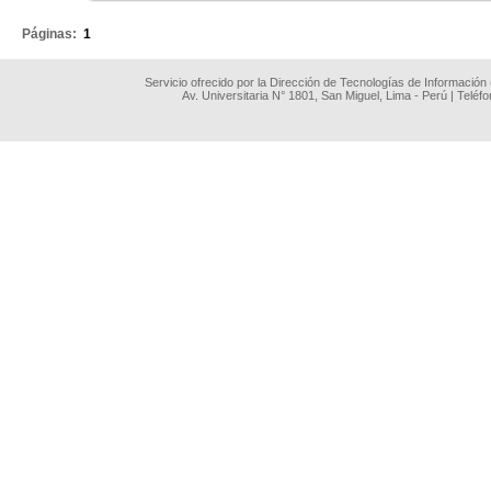
Páginas:
1
Servicio ofrecido por la Dirección de Tecnologías de Información
Av. Universitaria N° 1801, San Miguel, Lima - Perú | Teléf