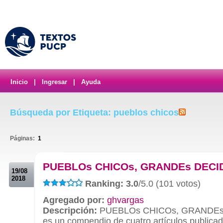
Inicio
|
Ingresar
|
Ayuda
Búsqueda por Etiqueta: pueblos chicos
Páginas:
1
.
PUEBLOs CHICOs, GRANDEs DECI
19/08
2018
Ranking: 3.0
/5.0 (101 votos)
Agregado por:
ghvargas
Descripción:
PUEBLOs CHICOs, GRANDEs
es un compendio de cuatro artículos publica