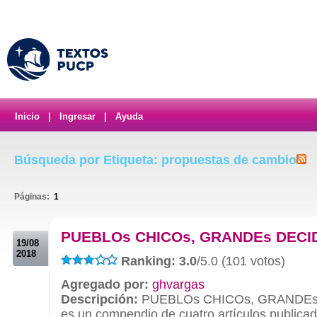
Inicio
|
Ingresar
|
Ayuda
Búsqueda por Etiqueta: propuestas de cambio
Páginas:
1
.
PUEBLOs CHICOs, GRANDEs DECI
19/08
2018
Ranking: 3.0
/5.0 (101 votos)
Agregado por:
ghvargas
Descripción:
PUEBLOs CHICOs, GRANDEs
es un compendio de cuatro artículos publica