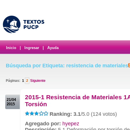
Inicio
|
Ingresar
|
Ayuda
Búsqueda por Etiqueta: resistencia de materiales
Páginas:
1
2
Siguiente
.
2015-1 Resistencia de Materiales 1A
21/04
Torsión
2015
Ranking: 3.1
/5.0 (124 votos)
Agregado por:
hyepez
Descripción:
5.1 Deformación por torsión de 