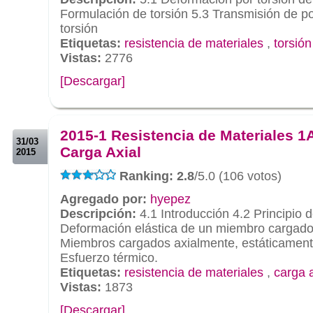
Formulación de torsión 5.3 Transmisión de p
torsión
Etiquetas:
resistencia de materiales
,
torsión
Vistas:
2776
[Descargar]
.
.
2015-1 Resistencia de Materiales 1A
31/03
Carga Axial
2015
Ranking: 2.8
/5.0 (106 votos)
Agregado por:
hyepez
Descripción:
4.1 Introducción 4.2 Principio 
Deformación elástica de un miembro cargado
Miembros cargados axialmente, estáticament
Esfuerzo térmico.
Etiquetas:
resistencia de materiales
,
carga a
Vistas:
1873
[Descargar]