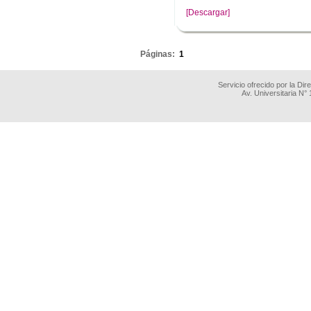
[Descargar]
.
Páginas:
1
Servicio ofrecido por la Di
Av. Universitaria N°