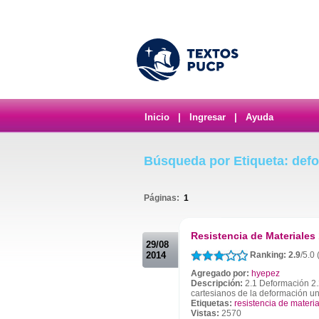
Inicio
|
Ingresar
|
Ayuda
Búsqueda por Etiqueta: def
Páginas:
1
.
Resistencia de Materiales 
29/08
2014
Ranking: 2.9
/5.0 
Agregado por:
hyepez
Descripción:
2.1 Deformación 2.
cartesianos de la deformación un
Etiquetas:
resistencia de materi
Vistas:
2570