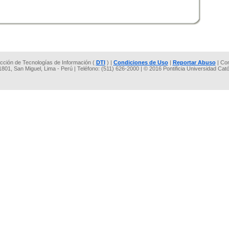
rección de Tecnologías de Información (
DTI
) |
Condiciones de Uso
|
Reportar Abuso
| Co
 1801, San Miguel, Lima - Perú | Teléfono: (511) 626-2000 | © 2016 Pontificia Universidad Cat