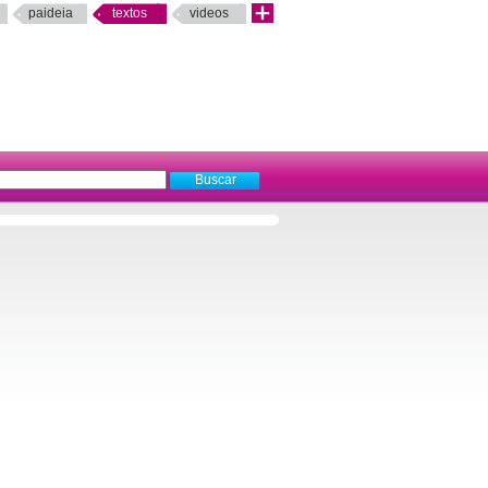
paideia
textos
videos