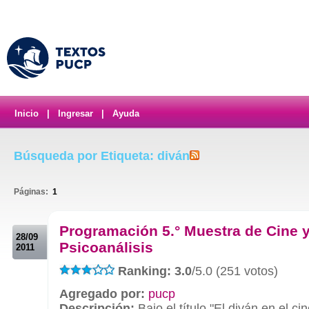
Inicio
|
Ingresar
|
Ayuda
Búsqueda por Etiqueta: diván
Páginas:
1
.
Programación 5.° Muestra de Cine 
28/09
Psicoanálisis
2011
Ranking: 3.0
/5.0 (251 votos)
Agregado por:
pucp
Descripción:
Bajo el título "El diván en el c