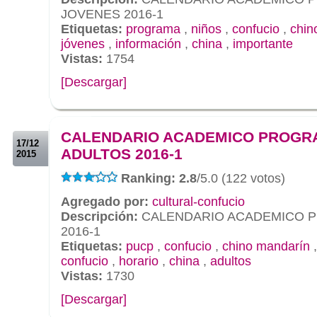
JOVENES 2016-1
Etiquetas:
programa
,
niños
,
confucio
,
chin
jóvenes
,
información
,
china
,
importante
Vistas:
1754
[Descargar]
.
.
CALENDARIO ACADEMICO PROGR
17/12
ADULTOS 2016-1
2015
Ranking: 2.8
/5.0 (122 votos)
Agregado por:
cultural-confucio
Descripción:
CALENDARIO ACADEMICO 
2016-1
Etiquetas:
pucp
,
confucio
,
chino mandarín
confucio
,
horario
,
china
,
adultos
Vistas:
1730
[Descargar]