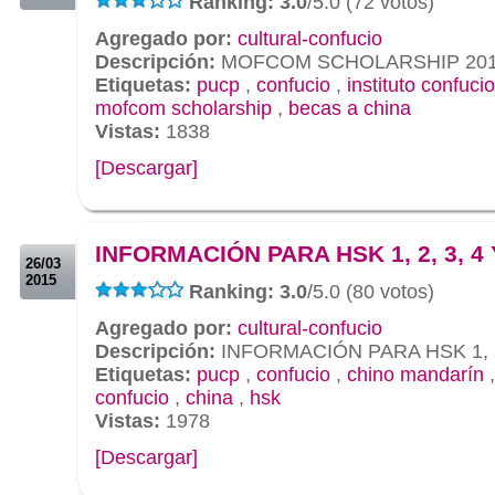
Ranking: 3.0
/5.0 (72 votos)
Agregado por:
cultural-confucio
Descripción:
MOFCOM SCHOLARSHIP 20
Etiquetas:
pucp
,
confucio
,
instituto confucio
mofcom scholarship
,
becas a china
Vistas:
1838
[Descargar]
.
.
INFORMACIÓN PARA HSK 1, 2, 3, 4 
26/03
2015
Ranking: 3.0
/5.0 (80 votos)
Agregado por:
cultural-confucio
Descripción:
INFORMACIÓN PARA HSK 1, 2,
Etiquetas:
pucp
,
confucio
,
chino mandarín
confucio
,
china
,
hsk
Vistas:
1978
[Descargar]
.