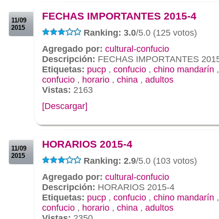
.
FECHAS IMPORTANTES 2015-4
11/09
2015
Ranking: 3.0
/5.0 (125 votos)
Agregado por:
cultural-confucio
Descripción:
FECHAS IMPORTANTES 2015
Etiquetas:
pucp
,
confucio
,
chino mandarín
confucio
,
horario
,
china
,
adultos
Vistas:
2163
[Descargar]
.
.
HORARIOS 2015-4
11/09
2015
Ranking: 2.9
/5.0 (103 votos)
Agregado por:
cultural-confucio
Descripción:
HORARIOS 2015-4
Etiquetas:
pucp
,
confucio
,
chino mandarín
confucio
,
horario
,
china
,
adultos
Vistas:
2350