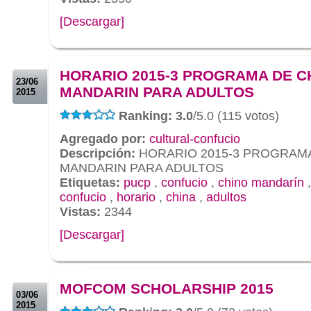
[Descargar]
.
.
HORARIO 2015-3 PROGRAMA DE C
23/06
MANDARIN PARA ADULTOS
2015
Ranking: 3.0
/5.0 (115 votos)
Agregado por:
cultural-confucio
Descripción:
HORARIO 2015-3 PROGRAMA
MANDARIN PARA ADULTOS
Etiquetas:
pucp
,
confucio
,
chino mandarín
confucio
,
horario
,
china
,
adultos
Vistas:
2344
[Descargar]
.
.
MOFCOM SCHOLARSHIP 2015
03/06
2015