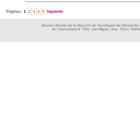
Páginas:
1
2
3
4
5
Siguiente
Servicio ofrecido por la Dirección de Tecnologías de Información
Av. Universitaria N° 1801, San Miguel, Lima - Perú | Teléf