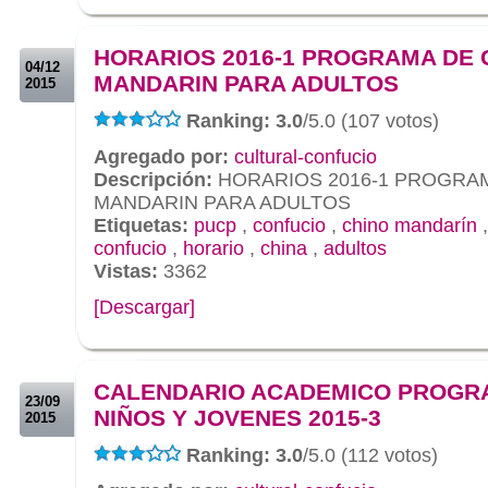
.
.
HORARIOS 2016-1 PROGRAMA DE
04/12
MANDARIN PARA ADULTOS
2015
Ranking: 3.0
/5.0 (107 votos)
Agregado por:
cultural-confucio
Descripción:
HORARIOS 2016-1 PROGRA
MANDARIN PARA ADULTOS
Etiquetas:
pucp
,
confucio
,
chino mandarín
confucio
,
horario
,
china
,
adultos
Vistas:
3362
[Descargar]
.
.
CALENDARIO ACADEMICO PROGR
23/09
NIÑOS Y JOVENES 2015-3
2015
Ranking: 3.0
/5.0 (112 votos)