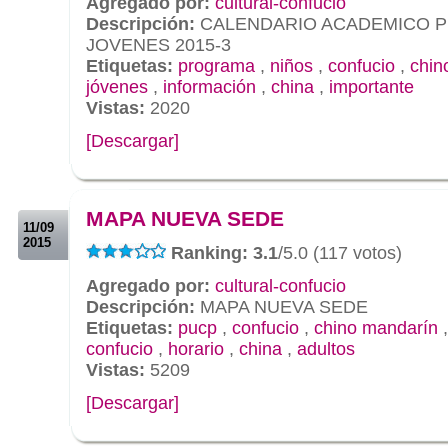
Agregado por:
cultural-confucio
Descripción:
CALENDARIO ACADEMICO P
JOVENES 2015-3
Etiquetas:
programa
,
niños
,
confucio
,
chin
jóvenes
,
información
,
china
,
importante
Vistas:
2020
[Descargar]
.
.
MAPA NUEVA SEDE
11/09
2015
Ranking: 3.1
/5.0 (117 votos)
Agregado por:
cultural-confucio
Descripción:
MAPA NUEVA SEDE
Etiquetas:
pucp
,
confucio
,
chino mandarín
confucio
,
horario
,
china
,
adultos
Vistas:
5209
[Descargar]
.