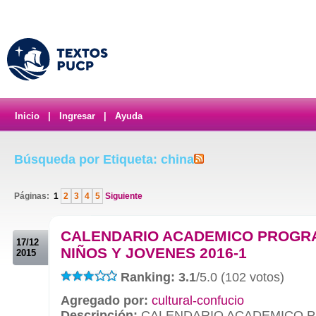
Inicio
|
Ingresar
|
Ayuda
Búsqueda por Etiqueta: china
Páginas:
1
2
3
4
5
Siguiente
.
CALENDARIO ACADEMICO PROGR
17/12
NIÑOS Y JOVENES 2016-1
2015
Ranking: 3.1
/5.0 (102 votos)
Agregado por:
cultural-confucio
Descripción:
CALENDARIO ACADEMICO P