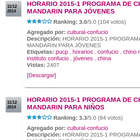
HORARIO 2015-1 PROGRAMA DE C
11/12
MANDARIN PARA JÓVENES
2014
Ranking: 3.0
/5.0 (104 votos)
Agregado por:
cultural-confucio
Descripción:
HORARIO 2015-1 PROGRAMA
MANDARIN PARA JÓVENES
Etiquetas:
pucp
,
horarios
,
confucio
,
chino 
instituto confucio
,
jóvenes
,
china
Vistas:
2407
[Descargar]
.
.
HORARIO 2015-1 PROGRAMA DE C
11/12
MANDARIN PARA NIÑOS
2014
Ranking: 3.3
/5.0 (84 votos)
Agregado por:
cultural-confucio
Descripción:
HORARIO 2015-1 PROGRAMA