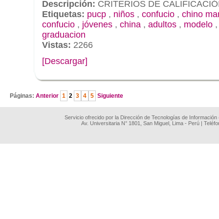
Descripción:
CRITERIOS DE CALIFICACI
Etiquetas:
pucp
,
niños
,
confucio
,
chino ma
confucio
,
jóvenes
,
china
,
adultos
,
modelo
graduacion
Vistas:
2266
[Descargar]
.
Páginas:
Anterior
1
2
3
4
5
Siguiente
Servicio ofrecido por la Dirección de Tecnologías de Información
Av. Universitaria N° 1801, San Miguel, Lima - Perú | Teléf