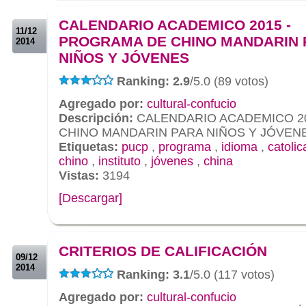
.
CALENDARIO ACADEMICO 2015 -
11/12
PROGRAMA DE CHINO MANDARIN 
2014
NIÑOS Y JÓVENES
Ranking: 2.9
/5.0 (89 votos)
Agregado por:
cultural-confucio
Descripción:
CALENDARIO ACADEMICO 2
CHINO MANDARIN PARA NIÑOS Y JÓVEN
Etiquetas:
pucp
,
programa
,
idioma
,
catolic
chino
,
instituto
,
jóvenes
,
china
Vistas:
3194
[Descargar]
.
.
CRITERIOS DE CALIFICACIÓN
09/12
2014
Ranking: 3.1
/5.0 (117 votos)
Agregado por:
cultural-confucio