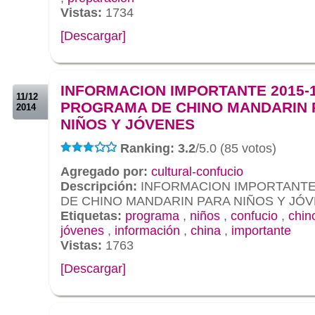
Vistas:
1734
[Descargar]
.
.
INFORMACION IMPORTANTE 2015-
11/12
PROGRAMA DE CHINO MANDARIN 
2014
NIÑOS Y JÓVENES
Ranking: 3.2
/5.0 (85 votos)
Agregado por:
cultural-confucio
Descripción:
INFORMACION IMPORTANTE
DE CHINO MANDARIN PARA NIÑOS Y JÓ
Etiquetas:
programa
,
niños
,
confucio
,
chin
jóvenes
,
información
,
china
,
importante
Vistas:
1763
[Descargar]
.
.