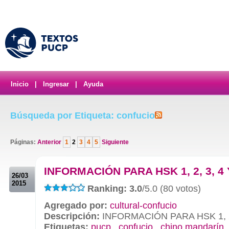
Inicio
|
Ingresar
|
Ayuda
Búsqueda por Etiqueta: confucio
Páginas:
Anterior
1
2
3
4
5
Siguiente
.
INFORMACIÓN PARA HSK 1, 2, 3, 4 
26/03
2015
Ranking: 3.0
/5.0 (80 votos)
Agregado por:
cultural-confucio
Descripción:
INFORMACIÓN PARA HSK 1, 2,
Etiquetas:
pucp
,
confucio
,
chino mandarín