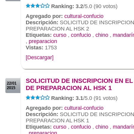
Ranking: 3.2
/5.0 (90 votos)
Agregado por:
cultural-confucio
Descripción:
SOLICITUD DE INSCRIPCION
PREPARACION AL HSK 2
Etiquetas:
curso
,
confucio
,
chino
,
mandarí
,
preparacion
Vistas:
1753
[Descargar]
.
.
SOLICITUD DE INSCRIPCION EN E
22/01
DE PREPARACION AL HSK 1
2015
Ranking: 3.1
/5.0 (91 votos)
Agregado por:
cultural-confucio
Descripción:
SOLICITUD DE INSCRIPCION
PREPARACION AL HSK 1
Etiquetas:
curso
,
confucio
,
chino
,
mandarí
,
preparacion