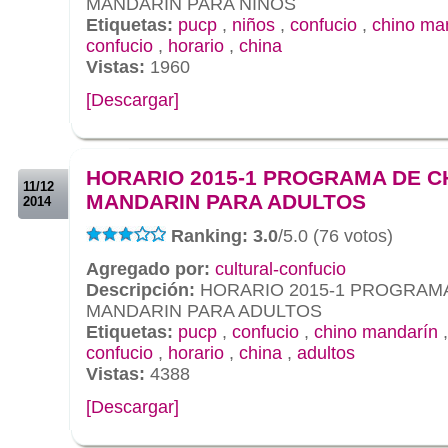
MANDARIN PARA NIÑOS
Etiquetas:
pucp
,
niños
,
confucio
,
chino ma
confucio
,
horario
,
china
Vistas:
1960
[Descargar]
.
.
HORARIO 2015-1 PROGRAMA DE C
11/12
MANDARIN PARA ADULTOS
2014
Ranking: 3.0
/5.0 (76 votos)
Agregado por:
cultural-confucio
Descripción:
HORARIO 2015-1 PROGRAMA
MANDARIN PARA ADULTOS
Etiquetas:
pucp
,
confucio
,
chino mandarín
confucio
,
horario
,
china
,
adultos
Vistas:
4388
[Descargar]
.