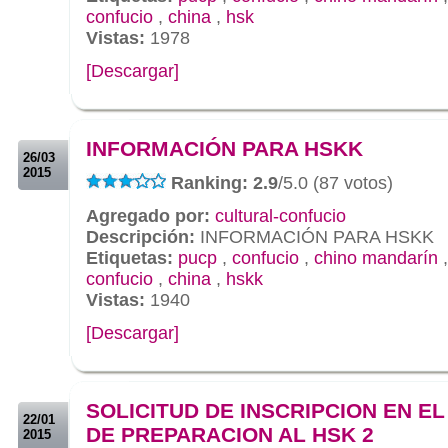
confucio
,
china
,
hsk
Vistas:
1978
[Descargar]
.
.
INFORMACIÓN PARA HSKK
26/03
2015
Ranking: 2.9
/5.0 (87 votos)
Agregado por:
cultural-confucio
Descripción:
INFORMACIÓN PARA HSKK
Etiquetas:
pucp
,
confucio
,
chino mandarín
confucio
,
china
,
hskk
Vistas:
1940
[Descargar]
.
.
SOLICITUD DE INSCRIPCION EN E
22/01
DE PREPARACION AL HSK 2
2015