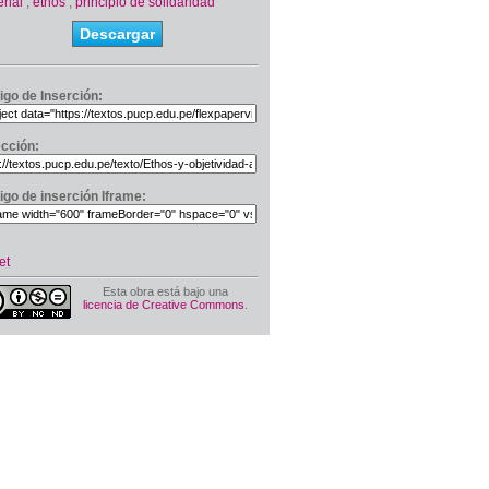
rial
,
ethos
,
principio de solidaridad
Descargar
igo de Inserción:
ección:
igo de inserción Iframe:
et
Esta obra está bajo una
licencia de Creative Commons
.