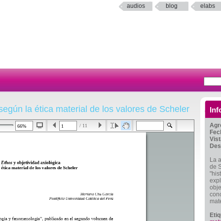
audios
blog
elabs
según la ética material de los valores de Scheler
Inf
Agr
/ 11
Fec
Vis
Des
La a
de S
"his
expl
obje
conc
mate
Eti