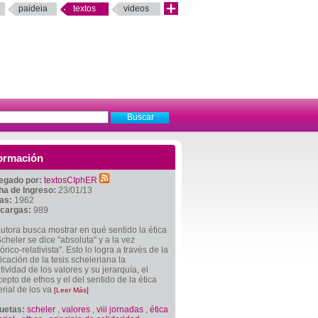
paideia
textos
videos
ormación
egado por:
textosCIphER
ha de Ingreso:
23/01/13
tas:
1962
cargas:
989
utora busca mostrar en qué sentido la ética
cheler se dice "absoluta" y a la vez
tórico-relativista". Esto lo logra a través de la
icación de la tesis scheleriana la
tividad de los valores y su jerarquía, el
epto de ethos y el del sentido de la ética
rial de los va
[Leer Más]
quetas:
scheler
,
valores
,
viii jornadas
,
ética