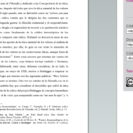
mate
Cód
Dir
Cód
Twe