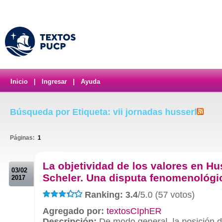
Inicio
|
Ingresar
|
Ayuda
Búsqueda por Etiqueta: vii jornadas husserl
Páginas:
1
.
La objetividad de los valores en Hu
03/02
Scheler. Una disputa fenomenológi
2017
Ranking: 3.4
/5.0 (57 votos)
Agregado por:
textosCIphER
Descripción:
De modo general, la posición d