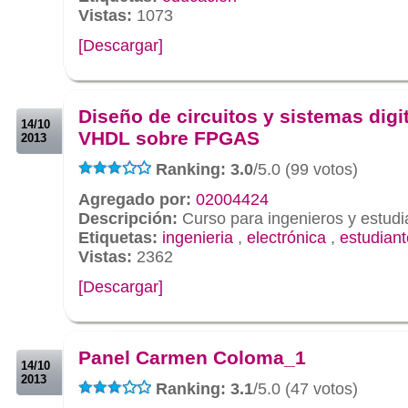
Vistas:
1073
[Descargar]
.
.
Diseño de circuitos y sistemas digi
14/10
VHDL sobre FPGAS
2013
Ranking: 3.0
/5.0 (99 votos)
Agregado por:
02004424
Descripción:
Curso para ingenieros y estudi
Etiquetas:
ingenieria
,
electrónica
,
estudian
Vistas:
2362
[Descargar]
.
.
Panel Carmen Coloma_1
14/10
2013
Ranking: 3.1
/5.0 (47 votos)