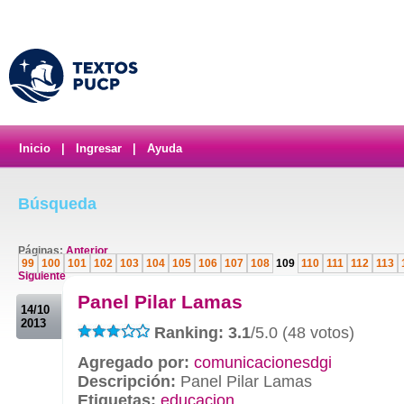
Inicio
|
Ingresar
|
Ayuda
Búsqueda
Páginas:
Anterior
99
100
101
102
103
104
105
106
107
108
109
110
111
112
113
Siguiente
.
Panel Pilar Lamas
14/10
2013
Ranking: 3.1
/5.0 (48 votos)
Agregado por:
comunicacionesdgi
Descripción:
Panel Pilar Lamas
Etiquetas:
educacion