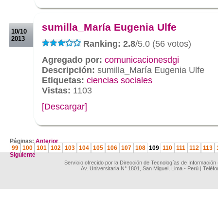
.
.
sumilla_María Eugenia Ulfe
10/10
2013
Ranking: 2.8
/5.0 (56 votos)
Agregado por:
comunicacionesdgi
Descripción:
sumilla_María Eugenia Ulfe
Etiquetas:
ciencias sociales
Vistas:
1103
[Descargar]
.
Páginas:
Anterior
99
100
101
102
103
104
105
106
107
108
109
110
111
112
113
Siguiente
Servicio ofrecido por la Dirección de Tecnologías de Información
Av. Universitaria N° 1801, San Miguel, Lima - Perú | Teléf