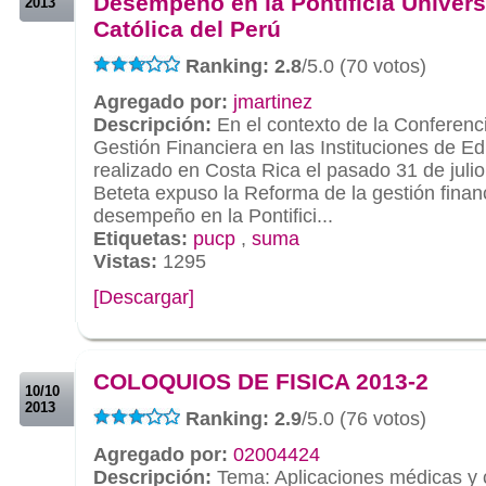
Desempeño en la Pontificia Univer
2013
Católica del Perú
Ranking: 2.8
/5.0 (70 votos)
Agregado por:
jmartinez
Descripción:
En el contexto de la Conferenci
Gestión Financiera en las Instituciones de E
realizado en Costa Rica el pasado 31 de juli
Beteta expuso la Reforma de la gestión fina
desempeño en la Pontifici...
Etiquetas:
pucp
,
suma
Vistas:
1295
[Descargar]
.
.
COLOQUIOS DE FISICA 2013-2
10/10
2013
Ranking: 2.9
/5.0 (76 votos)
Agregado por:
02004424
Descripción:
Tema: Aplicaciones médicas y 