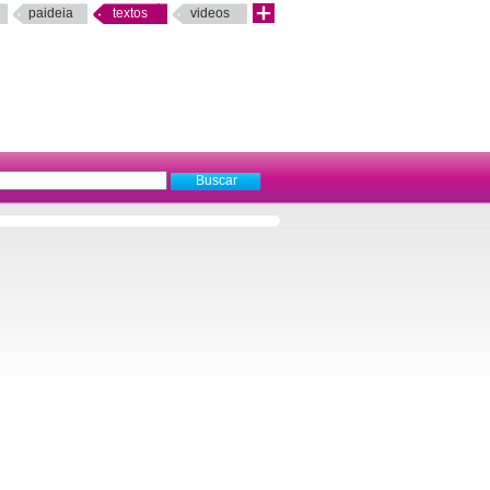
paideia
textos
videos