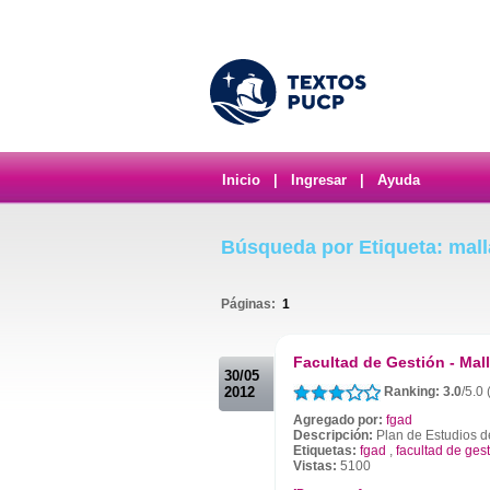
Inicio
|
Ingresar
|
Ayuda
Búsqueda por Etiqueta: malla
Páginas:
1
.
Facultad de Gestión - Mall
30/05
2012
Ranking: 3.0
/5.0
Agregado por:
fgad
Descripción:
Plan de Estudios d
Etiquetas:
fgad
,
facultad de ges
Vistas:
5100