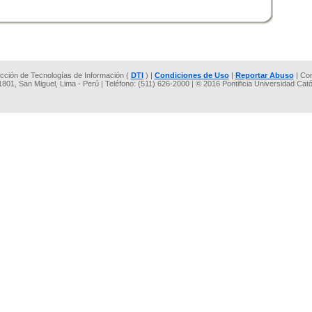
rección de Tecnologías de Información (
DTI
) |
Condiciones de Uso
|
Reportar Abuso
| Co
 1801, San Miguel, Lima - Perú | Teléfono: (511) 626-2000 | © 2016 Pontificia Universidad Cat