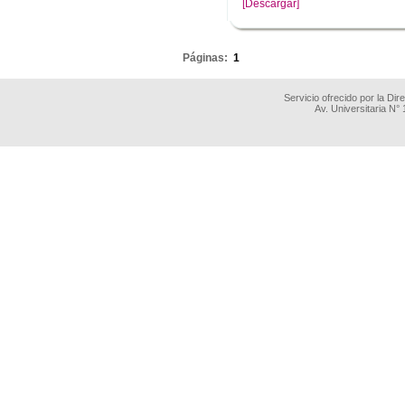
[Descargar]
.
Páginas:
1
Servicio ofrecido por la Di
Av. Universitaria N°