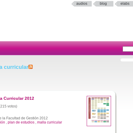
audios
blog
elabs
 curricular
a Curricular 2012
 (215 votos)
e la Facultad de Gestión 2012
tión
,
plan de estudios
,
malla curricular