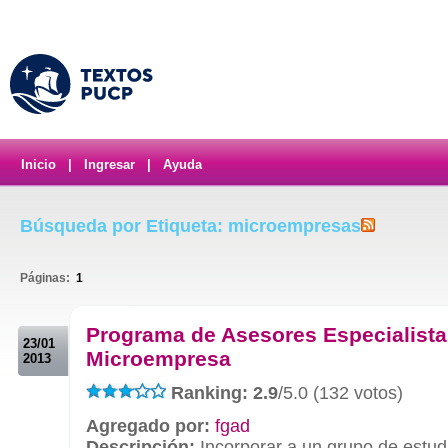
Inicio
|
Ingresar
|
Ayuda
Búsqueda por Etiqueta: microempresas
Páginas:
1
.
Programa de Asesores Especialista
23/01
Microempresa
2013
Ranking: 2.9
/5.0 (132 votos)
Agregado por:
fgad
Descripción:
Incorporar a un grupo de estud