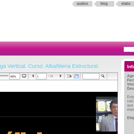
audios
blog
elabs
a Vertical. Curso: Albañilería Estructural.
Inf
Agr
/ 20
Fec
Vis
Des
Emp
calc
que 
espe
Eti