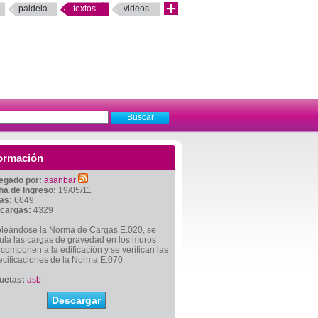
paideia
textos
videos
ormación
egado por:
asanbar
ha de Ingreso:
19/05/11
tas:
6649
cargas:
4329
leándose la Norma de Cargas E.020, se
ula las cargas de gravedad en los muros
componen a la edificación y se verifican las
cificaciones de la Norma E.070.
quetas:
asb
Descargar