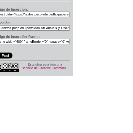
igo de Inserción:
ección:
igo de inserción Iframe:
Esta obra está bajo una
licencia de Creative Commons
.