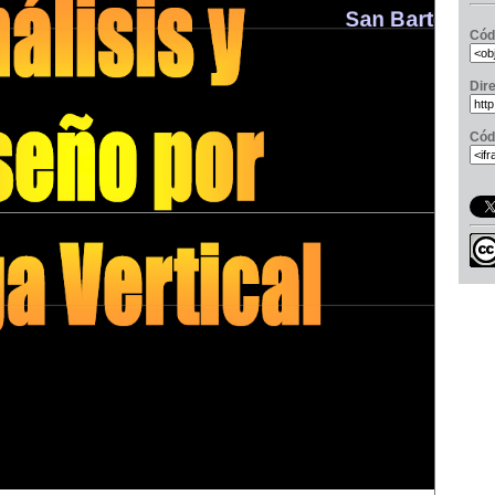
Cód
Dir
Cód